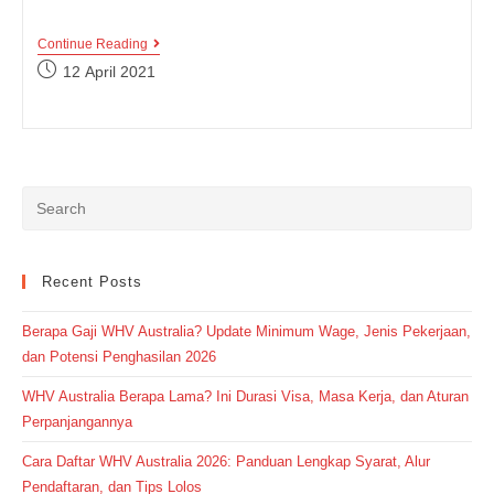
Contoh
Continue Reading
Daily
Post
12 April 2021
Activity
published:
Untuk
Pelajar
Mulai
Dari
Pagi
Hingga
Malam
Hari
Lengkap
Beserta
Terjemahannya!
Recent Posts
Berapa Gaji WHV Australia? Update Minimum Wage, Jenis Pekerjaan,
dan Potensi Penghasilan 2026
WHV Australia Berapa Lama? Ini Durasi Visa, Masa Kerja, dan Aturan
Perpanjangannya
Cara Daftar WHV Australia 2026: Panduan Lengkap Syarat, Alur
Pendaftaran, dan Tips Lolos