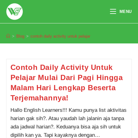
Skip
to
MENU
content
contoh daily activity untuk pelajar
>
Blog
>
contoh daily activity untuk pelajar
Pendaftaran
Muhammad Radjab Pratama
dari Jakarta melakukan
pendaftaran program Integrated
Speaking 3 Bulan 6 jam yang
lalu.
Contoh Daily Activity Untuk
Pelajar Mulai Dari Pagi Hingga
Malam Hari Lengkap Beserta
Terjemahannya!
Hallo English Learners!!! Kamu punya list aktivitas
harian gak sih?. Atau yaudah lah jalanin aja tanpa
ada jadwal harian?. Keduanya bisa aja sih untuk
dipilih kan ya. Tapi kayaknya dengan…