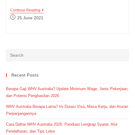
Contoh
Continue Reading
Percakapan
Post
25 June 2021
Bahasa
published:
Inggris
Di
Sekolah
Beserta
Artinya
Lengkap,
Cek
Yuk!
Recent Posts
Berapa Gaji WHV Australia? Update Minimum Wage, Jenis Pekerjaan,
dan Potensi Penghasilan 2026
WHV Australia Berapa Lama? Ini Durasi Visa, Masa Kerja, dan Aturan
Perpanjangannya
Cara Daftar WHV Australia 2026: Panduan Lengkap Syarat, Alur
Pendaftaran, dan Tips Lolos