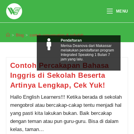
Skip
to
MENU
content
contoh conversation di sekolah
>
Blog
>
contoh conversation di sekolah
Pendaftaran
Merisa Deanova dari Makassar
melakukan pendaftaran program
Integrated Speaking 1 Bulan 7
jam yang lalu.
Contoh Percakapan Bahasa
Inggris di Sekolah Beserta
Artinya Lengkap, Cek Yuk!
Hallo English Learners!!! Ketika berada di sekolah
mengobrol atau bercakap-cakap tentu menjadi hal
yang pasti kita lakukan bukan. Baik bercakap
dengan teman atau pun guru-guru. Bisa di dalam
kelas, taman…