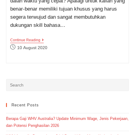
dalan waktu yang cepat? Apalagi untuk kalian yang
benar-benar memiliki tujuan khusus yang harus
segera terwujud dan sangat membutuhkan
dukungan skill bahasa…
Bisa
Continue Reading
Langsung
Post
10 August 2020
Mahir
published:
Bahasa
Inggris
Dengan
Belajar
Di
Kampung
Inggris
Pare
Selama
Dua
Bulan,
Recent Posts
Benarkah
Demikian?
Berapa Gaji WHV Australia? Update Minimum Wage, Jenis Pekerjaan,
dan Potensi Penghasilan 2026