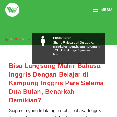
Skip
to
MENU
content
cepat mahir bahasa inggris di
Kampung Inggris Pare
Pendaftaran
>
Blog
>
cepat mahir bahasa inggris di Kampung Inggris Pare
Sherly Raissa dari Surabaya
melakukan pendaftaran program
TOEFL 2 Minggu 6 jam yang
lalu.
Bisa Langsung Mahir Bahasa
Inggris Dengan Belajar di
Kampung Inggris Pare Selama
Dua Bulan, Benarkah
Demikian?
Siapa sih yang tidak ingin mahir bahasa Inggris