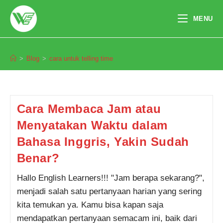
Skip
to
MENU
content
cara untuk telling time
>
Blog
>
cara untuk telling time
Pendaftaran
Muhammad Syahrial Hidayat
dari Jakarta melakukan
pendaftaran program Integrated
Speaking 1 Bulan 8 jam yang
lalu.
Cara Membaca Jam atau
Menyatakan Waktu dalam
Bahasa Inggris, Yakin Sudah
Benar?
Hallo English Learners!!! "Jam berapa sekarang?",
menjadi salah satu pertanyaan harian yang sering
kita temukan ya. Kamu bisa kapan saja
mendapatkan pertanyaan semacam ini, baik dari