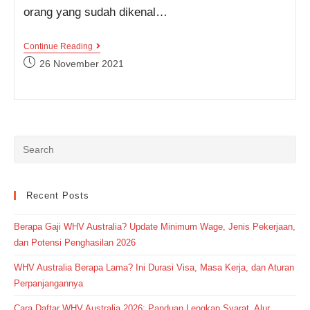
orang yang sudah dikenal…
Cara
Continue Reading
Membaca
Post
26 November 2021
Jam
published:
Atau
Menyatakan
Waktu
Dalam
Bahasa
Inggris,
Yakin
Sudah
Benar?
Recent Posts
Berapa Gaji WHV Australia? Update Minimum Wage, Jenis Pekerjaan,
dan Potensi Penghasilan 2026
WHV Australia Berapa Lama? Ini Durasi Visa, Masa Kerja, dan Aturan
Perpanjangannya
Cara Daftar WHV Australia 2026: Panduan Lengkap Syarat, Alur