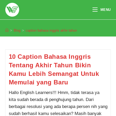
Skip
to
MENU
content
caption bahasa inggris akhir tahun
>
Blog
>
caption bahasa inggris akhir tahun
Pendaftaran
Inggrit Dwi Rizky dari Cianjur
melakukan pendaftaran program
Integrated Speaking 1 Bulan 9
jam yang lalu.
10 Caption Bahasa Inggris
Tentang Akhir Tahun Bikin
Kamu Lebih Semangat Untuk
Memulai yang Baru
Hallo English Learners!!! Hmm, tidak terasa ya
kita sudah berada di penghujung tahun. Dari
berbagai resolusi yang ada berapa persen nih yang
sudah berhasil kamu selesaikan? Masih banyak