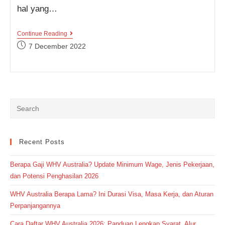
hal yang…
10
Continue Reading
Caption
Post
7 December 2022
Bahasa
published:
Inggris
Tentang
Akhir
Tahun
Bikin
Kamu
Lebih
Semangat
Untuk
Memulai
Yang
Recent Posts
Baru
Berapa Gaji WHV Australia? Update Minimum Wage, Jenis Pekerjaan,
dan Potensi Penghasilan 2026
WHV Australia Berapa Lama? Ini Durasi Visa, Masa Kerja, dan Aturan
Perpanjangannya
Cara Daftar WHV Australia 2026: Panduan Lengkap Syarat, Alur