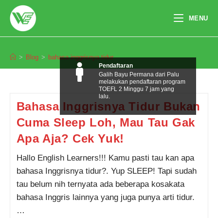
Skip
to
MENU
content
bahasa inggrisnya tidur
>
Blog
>
bahasa inggrisnya tidur
Pendaftaran
Galih Bayu Permana dari Palu
melakukan pendaftaran program
TOEFL 2 Minggu 7 jam yang
lalu.
Bahasa Inggrisnya Tidur Bukan
Cuma Sleep Loh, Mau Tau Gak
Apa Aja? Cek Yuk!
Hallo English Learners!!! Kamu pasti tau kan apa
bahasa Inggrisnya tidur?. Yup SLEEP! Tapi sudah
tau belum nih ternyata ada beberapa kosakata
bahasa Inggris lainnya yang juga punya arti tidur.
…