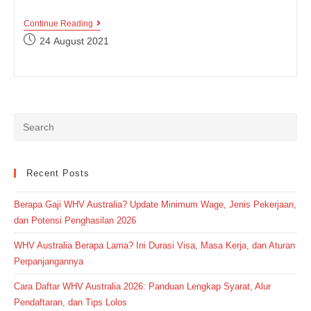
Bahasa
Continue Reading
Inggrisnya
Post
24 August 2021
Tidur
published:
Bukan
Cuma
Sleep
Loh,
Mau
Tau
Gak
Apa
Aja?
Cek
Yuk!
Recent Posts
Berapa Gaji WHV Australia? Update Minimum Wage, Jenis Pekerjaan,
dan Potensi Penghasilan 2026
WHV Australia Berapa Lama? Ini Durasi Visa, Masa Kerja, dan Aturan
Perpanjangannya
Cara Daftar WHV Australia 2026: Panduan Lengkap Syarat, Alur
Pendaftaran, dan Tips Lolos