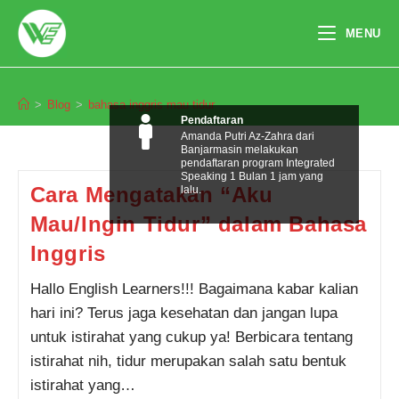
Skip
to
MENU
content
bahasa inggris mau tidur
>
Blog
>
bahasa inggris mau tidur
Pendaftaran
Amanda Putri Az-Zahra dari
Banjarmasin melakukan
pendaftaran program Integrated
Speaking 1 Bulan 1 jam yang
Cara Mengatakan “Aku
lalu.
Mau/Ingin Tidur” dalam Bahasa
Inggris
Hallo English Learners!!! Bagaimana kabar kalian
hari ini? Terus jaga kesehatan dan jangan lupa
untuk istirahat yang cukup ya! Berbicara tentang
istirahat nih, tidur merupakan salah satu bentuk
istirahat yang…