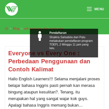
Skip
to
MENU
content
arti everyone dan every one
>
Blog
>
arti everyone dan every one
Pendaftaran
Shakira Salsabila dari Palu
melakukan pendaftaran program
TOEFL 2 Minggu 11 jam yang
lalu.
Everyone vs Every One :
Perbedaan Penggunaan dan
Contoh Kalimat
Hallo English Learners!!! Selama menjalani proses
belajar bahasa Inggris pasti pernah kan merasa
bingung ataupun kesulitan?. Tenang, itu
merupakan hal yang sangat wajar kok guys.
Apalagi bahasa Inggris memang bukan…