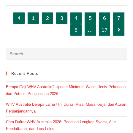
Dengan
Belajar
Bahasa
Inggris?
1
2
3
4
5
6
7
Go to the previous page
Seru
Dan
8
…
17
Bermanfaatlah
Go to t
Pastinya,
Cobain
Yuk!
Recent Posts
Berapa Gaji WHV Australia? Update Minimum Wage, Jenis Pekerjaan,
dan Potensi Penghasilan 2026
WHV Australia Berapa Lama? Ini Durasi Visa, Masa Kerja, dan Aturan
Perpanjangannya
Cara Daftar WHV Australia 2026: Panduan Lengkap Syarat, Alur
Pendaftaran, dan Tips Lolos