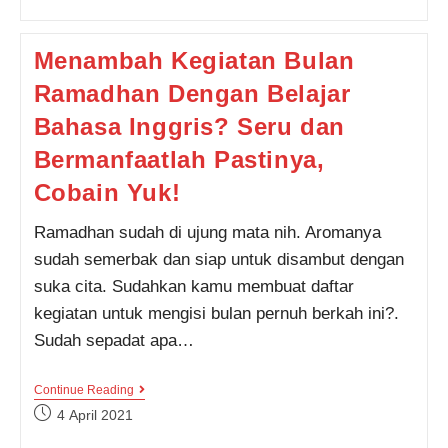
Juni
2021,
Mau
Menambah Kegiatan Bulan
Periode
10
Ramadhan Dengan Belajar
Atau
25?
Bahasa Inggris? Seru dan
Bermanfaatlah Pastinya,
Cobain Yuk!
Ramadhan sudah di ujung mata nih. Aromanya
sudah semerbak dan siap untuk disambut dengan
suka cita. Sudahkan kamu membuat daftar
kegiatan untuk mengisi bulan pernuh berkah ini?.
Sudah sepadat apa…
Menambah
Continue Reading
Kegiatan
Post
4 April 2021
Bulan
published:
Ramadhan