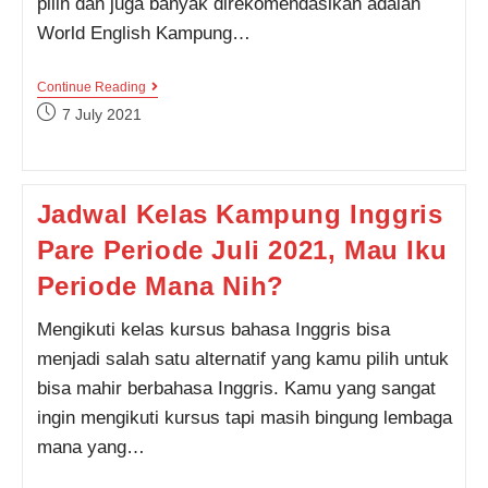
pilih dan juga banyak direkomendasikan adalah
World English Kampung…
Jadwal
Continue Reading
Kelas
Post
7 July 2021
Kampung
published:
Inggris
Pare
Periode
10
Jadwal Kelas Kampung Inggris
Dan
25,
Pare Periode Juli 2021, Mau Iku
Kelas
Online
Buka
Periode Mana Nih?
Tiap
Minggu!
Mengikuti kelas kursus bahasa Inggris bisa
menjadi salah satu alternatif yang kamu pilih untuk
bisa mahir berbahasa Inggris. Kamu yang sangat
ingin mengikuti kursus tapi masih bingung lembaga
mana yang…