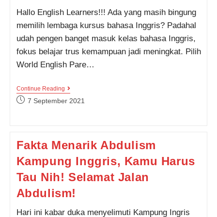
Pilih
Hallo English Learners!!! Ada yang masih bingung
memilih lembaga kursus bahasa Inggris? Padahal
udah pengen banget masuk kelas bahasa Inggris,
fokus belajar trus kemampuan jadi meningkat. Pilih
World English Pare…
Mau
Continue Reading
Online
Post
7 September 2021
Atau
published:
Offline?
Inilah
Jadwal
Kelas
Fakta Menarik Abdulism
Kampung
Inggris
Kampung Inggris, Kamu Harus
WE
Oktober
2021
Tau Nih! Selamat Jalan
Abdulism!
Hari ini kabar duka menyelimuti Kampung Ingris