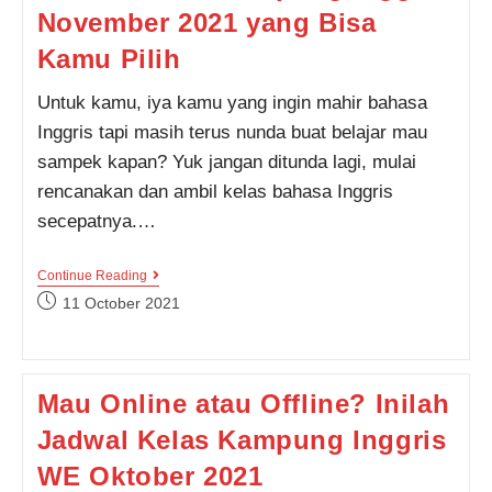
Aja!
November 2021 yang Bisa
Kamu Pilih
Untuk kamu, iya kamu yang ingin mahir bahasa
Inggris tapi masih terus nunda buat belajar mau
sampek kapan? Yuk jangan ditunda lagi, mulai
rencanakan dan ambil kelas bahasa Inggris
secepatnya.…
Jangan
Continue Reading
Nunda
Post
11 October 2021
Lagi!
published:
Berikut
Jadwal
Kelas
Kampung
Mau Online atau Offline? Inilah
Inggris
November
Jadwal Kelas Kampung Inggris
2021
Yang
Bisa
WE Oktober 2021
Kamu