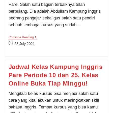
Pare. Salah satu bagian terbaiknya telah
berpulang. Dia adalah Abdulism Kampung Inggris
seorang pengajar sekaligus salah satu pendiri
sebuah lembaga kursus yang sudah…
Fakta
Continue Reading
Menarik
Post
28 July 2021
Abdulism
published:
Kampung
Inggris,
Kamu
Harus
Jadwal Kelas Kampung Inggris
Tau
Nih!
Pare Periode 10 dan 25, Kelas
Selamat
Jalan
Abdulism!
Online Buka Tiap Minggu!
Mengikuti kelas kursus bisa menjadi salah satu
cara yang kita lakukan untuk meningkatkan skill
bahasa Inggris. Tempat kursus yang bisa kamu