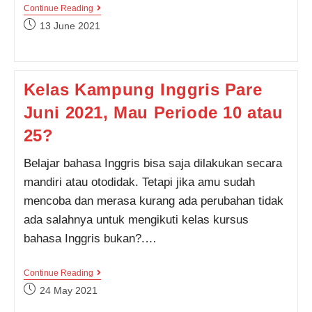
Jadwal
Continue Reading
Kelas
Post
13 June 2021
Kampung
published:
Inggris
Pare
Periode
Juli
Kelas Kampung Inggris Pare
2021,
Mau
Juni 2021, Mau Periode 10 atau
Iku
Periode
Mana
25?
Nih?
Belajar bahasa Inggris bisa saja dilakukan secara
mandiri atau otodidak. Tetapi jika amu sudah
mencoba dan merasa kurang ada perubahan tidak
ada salahnya untuk mengikuti kelas kursus
bahasa Inggris bukan?.…
Kelas
Continue Reading
Kampung
Post
24 May 2021
Inggris
published:
Pare