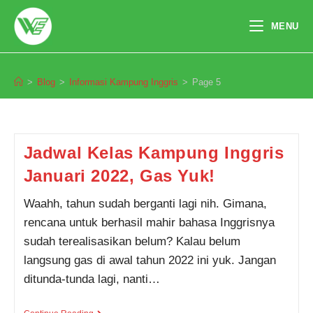
Skip
to
MENU
content
Informasi Kampung Inggris
>
Blog
>
Informasi Kampung Inggris
>
Page 5
Jadwal Kelas Kampung Inggris
Januari 2022, Gas Yuk!
Waahh, tahun sudah berganti lagi nih. Gimana,
rencana untuk berhasil mahir bahasa Inggrisnya
sudah terealisasikan belum? Kalau belum
langsung gas di awal tahun 2022 ini yuk. Jangan
ditunda-tunda lagi, nanti…