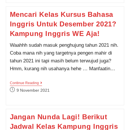
Belajar
Bahasa
Mencari Kelas Kursus Bahasa
Inggris?
Wajib
Inggris Untuk Desember 2021?
Dicoba
Nih!
Kampung Inggris WE Aja!
Waahhh sudah masuk penghujung tahun 2021 nih.
Coba mana nih yang targetnya pengen mahir di
tahun 2021 ini tapi masih belum terwujud juga?
Hmm, kurang nih usahanya hehe … Manfaatin…
Mencari
Continue Reading
Kelas
Post
9 November 2021
Kursus
published:
Bahasa
Inggris
Untuk
Desember
Jangan Nunda Lagi! Berikut
2021?
Kampung
Jadwal Kelas Kampung Inggris
Inggris
WE