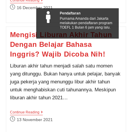
Jadwal
Continue Reading
Kelas
Post
16 December 2021
Kampung
published:
Pendaftaran
Inggris
Purnama Amanda dari Jakarta
Januari
melakukan pendaftaran program
2022,
TOEFL 1 Bulan 6 jam yang lalu.
Gas
Mengisi Liburan Akhir Tahun
Yuk!
Dengan Belajar Bahasa
Inggris? Wajib Dicoba Nih!
Liburan akhir tahun menjadi salah satu momen
yang ditunggu. Bukan hanya untuk pelajar, banyak
juga pekerja yang menunggu libur akhir tahun
untuk menghabiskan cuti tahunannya. Meskipun
liburan akhir tahun 2021…
Mengisi
Continue Reading
Liburan
Post
13 November 2021
Akhir
published:
Tahun
Dengan