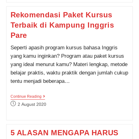
Dengan
Biaya
Rekomendasi Paket Kursus
Terjangkau,
Di
Terbaik di Kampung Inggris
Sini
Tempatnya!!!
Pare
Seperti apasih program kursus bahasa Inggris
yang kamu inginkan? Program atau paket kursus
yang ideal menurut kamu? Materi lengkap, metode
belajar praktis, waktu praktik dengan jumlah cukup
tentu menjadi beberapa…
Rekomendasi
Continue Reading
Paket
Post
2 August 2020
Kursus
published:
Terbaik
Di
Kampung
Inggris
5 ALASAN MENGAPA HARUS
Pare