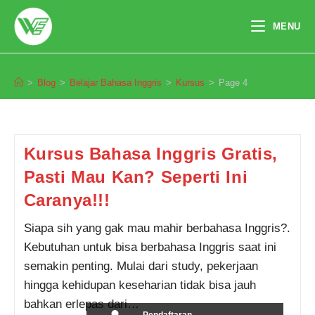
Skip
to
MENU
content
Kursus
>
Blog
>
Belajar Bahasa Inggris
>
Kursus
>
Page 4
Kursus Bahasa Inggris Gratis,
Pasti Mau Kan? Seperti Ini
Caranya!!!
Siapa sih yang gak mau mahir berbahasa Inggris?.
Kebutuhan untuk bisa berbahasa Inggris saat ini
semakin penting. Mulai dari study, pekerjaan
hingga kehidupan keseharian tidak bisa jauh
bahkan erlepas dari…