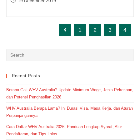
Post
19 December 2019
MEMILIH
published:
TEMPAT
KURSUS
DI
KAMPUNG
INGGRIS
1
2
3
4
Go to the previous page
PARE
Recent Posts
Berapa Gaji WHV Australia? Update Minimum Wage, Jenis Pekerjaan,
dan Potensi Penghasilan 2026
WHV Australia Berapa Lama? Ini Durasi Visa, Masa Kerja, dan Aturan
Perpanjangannya
Cara Daftar WHV Australia 2026: Panduan Lengkap Syarat, Alur
Pendaftaran, dan Tips Lolos