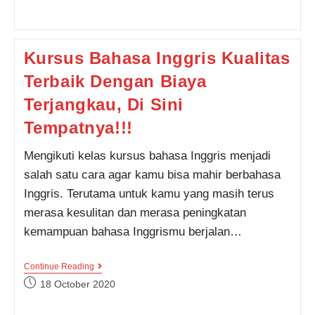
published:
Kampung
Inggris,
Bikin
Persiapan
Kursus Bahasa Inggris Kualitas
Tes
TOEFL
Terbaik Dengan Biaya
Makin
Mantap
Terjangkau, Di Sini
Tempatnya!!!
Mengikuti kelas kursus bahasa Inggris menjadi
salah satu cara agar kamu bisa mahir berbahasa
Inggris. Terutama untuk kamu yang masih terus
merasa kesulitan dan merasa peningkatan
kemampuan bahasa Inggrismu berjalan…
Kursus
Continue Reading
Bahasa
Post
18 October 2020
Inggris
published:
Kualitas
Terbaik