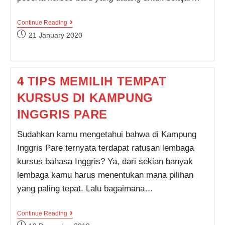
SEPERTI
Continue Reading
INI
Post
21 January 2020
CARA
published:
DAFTAR
KURSUS
DI
KAMPUNG
4 TIPS MEMILIH TEMPAT
INGGRIS
PARE
KURSUS DI KAMPUNG
INGGRIS PARE
Sudahkan kamu mengetahui bahwa di Kampung
Inggris Pare ternyata terdapat ratusan lembaga
kursus bahasa Inggris? Ya, dari sekian banyak
lembaga kamu harus menentukan mana pilihan
yang paling tepat. Lalu bagaimana…
4
Continue Reading
TIPS