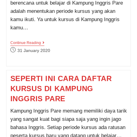
berencana untuk belajar di Kampung Inggris Pare
adalah menentukan periode kursus yang akan
kamu ikuti. Ya untuk kursus di Kampung Inggris
kamu…
PERIODE
Continue Reading
KURSUS
Post
31 January 2020
KAMPUNG
published:
INGGRIS
PARE,
KAMU
HARUS
SEPERTI INI CARA DAFTAR
TAU
INI!!!
KURSUS DI KAMPUNG
INGGRIS PARE
Kampung Inggris Pare memang memiliki daya tarik
yang sangat kuat bagi siapa saja yang ingin jago
bahasa Inggris. Setiap periode kursus ada ratusan
peserta kursus baru yang datang untuk belajar…