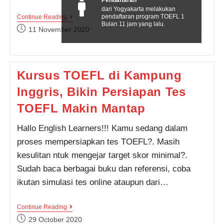
Pendaftaran
dari Yogyakarta melakukan
Kursus
pendaftaran program TOEFL 1
Continue Reading
Bulan 11 jam yang lalu.
Bahasa
Post
11 November 2020
Inggris
published:
Gratis,
Pasti
Mau
Kan?
Kursus TOEFL di Kampung
Seperti
Ini
Inggris, Bikin Persiapan Tes
Caranya!!!
TOEFL Makin Mantap
Hallo English Learners!!! Kamu sedang dalam
proses mempersiapkan tes TOEFL?. Masih
kesulitan ntuk mengejar target skor minimal?.
Sudah baca berbagai buku dan referensi, coba
ikutan simulasi tes online ataupun dari…
Kursus
Continue Reading
TOEFL
Post
29 October 2020
Di