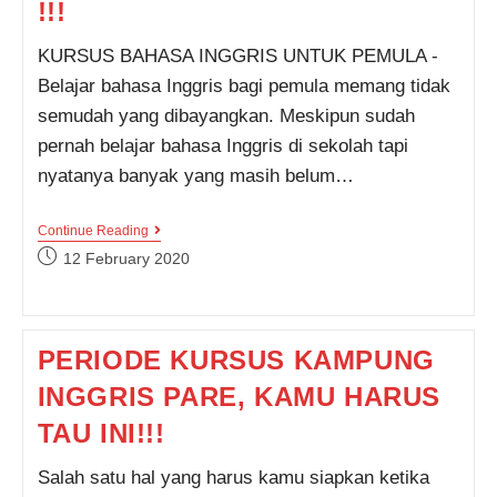
!!!
KURSUS BAHASA INGGRIS UNTUK PEMULA -
Belajar bahasa Inggris bagi pemula memang tidak
semudah yang dibayangkan. Meskipun sudah
pernah belajar bahasa Inggris di sekolah tapi
nyatanya banyak yang masih belum…
PILIHAN
Continue Reading
TEPAT
Post
12 February 2020
KURSUS
published:
BAHASA
INGGRIS
UNTUK
PEMULA,
PERIODE KURSUS KAMPUNG
DI
SINI
INGGRIS PARE, KAMU HARUS
TEMPATNYA
!!!
TAU INI!!!
Salah satu hal yang harus kamu siapkan ketika