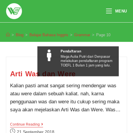
Skip
to
MENU
content
Grammar
>
Blog
>
Belajar Bahasa Inggris
>
Grammar
>
Page 10
Pendaftaran
Mega Aulia Putri dari Denpasar
melakukan pendaftaran program
TOEFL 1 Bulan 1 jam yang lalu.
Arti Was dan Were
Kalian pasti amat sangat sering mendengar was
atau were dalam sebuah kaliat. nah, karna
penggunaan was dan were itu cukup sering maka
saya akan mejelaskan Arti Was dan Were. Was…
Arti
Continue Reading
Was
Post
21 September 2018