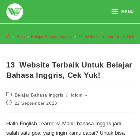
Skip
to
MENU
content
Blog
>
Blog
>
Belajar Bahasa Inggris
>
13 Website Terbaik Untuk Belajar
13 Website Terbaik Untuk Belajar
Bahasa Inggris, Cek Yuk!
Post
Belajar Bahasa Inggris
/
Idiom
category:
Post
22 September 2023
published:
Hallo English Learners! Mahir bahasa Inggris jadi
salah satu goal yang ingin kamu capai? Untuk bisa