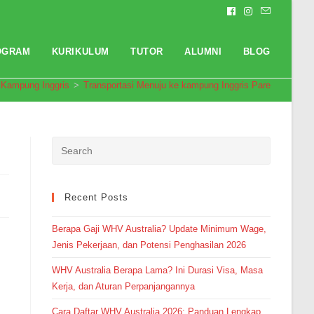
OGRAM
KURIKULUM
TUTOR
ALUMNI
BLOG
 Kampung Inggris
>
Transportasi Menuju ke kampung Inggris Pare
Pendaftaran
Muhammad Raihan dari Medan
melakukan pendaftaran program
Integrated Speaking 1 Bulan 7
jam yang lalu.
Recent Posts
Berapa Gaji WHV Australia? Update Minimum Wage,
Jenis Pekerjaan, dan Potensi Penghasilan 2026
WHV Australia Berapa Lama? Ini Durasi Visa, Masa
Kerja, dan Aturan Perpanjangannya
Cara Daftar WHV Australia 2026: Panduan Lengkap