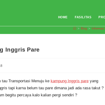
HOME
FASILITAS
PR
>
Blog
>
Informasi
g Inggris Pare
18
m tau Transportasi Menuju ke
kampung Inggris pare
yang
ris tapi karna belum tau pare dimana jadi ada rasa takut ?
m begitu percaya kalo kalian pergi sendiri ?