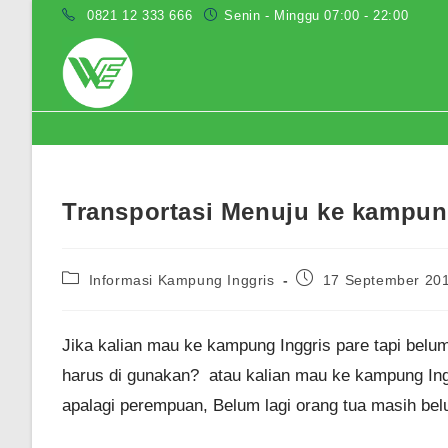
Skip
0821 12 333 666
Senin - Minggu 07:00 - 22:00
to
content
Blog
Transportasi Menuju ke kampun
Post
Post
Informasi Kampung Inggris
17 September 20
category:
published:
Jika kalian mau ke kampung Inggris pare tapi belu
harus di gunakan? atau kalian mau ke kampung Ingg
apalagi perempuan, Belum lagi orang tua masih belu