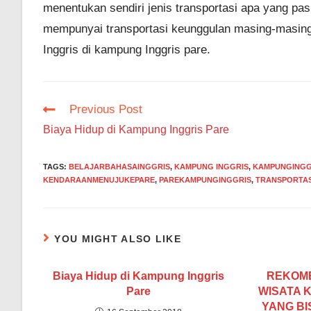
menentukan sendiri jenis transportasi apa yang pas
mempunyai transportasi keunggulan masing-masing
Inggris di kampung Inggris pare.
Read
Previous Post
more
Biaya Hidup di Kampung Inggris Pare
articles
TAGS
:
BELAJARBAHASAINGGRIS
,
KAMPUNG INGGRIS
,
KAMPUNGINGGR
KENDARAANMENUJUKEPARE
,
PAREKAMPUNGINGGRIS
,
TRANSPORTAS
YOU MIGHT ALSO LIKE
Biaya Hidup di Kampung Inggris
REKOME
Pare
WISATA 
YANG BI