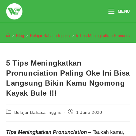
Skip
to
MENU
content
Blog
>
Blog
>
Belajar Bahasa Inggris
>
5 Tips Meningkatkan Pronunciati
5 Tips Meningkatkan
Pronunciation Paling Oke Ini Bisa
Langsung Bikin Kamu Ngomong
Kayak Bule !!!
Post
Post
Belajar Bahasa Inggris
1 June 2020
category:
published:
Tips Meningkatkan Pronunciation
– Taukah kamu,