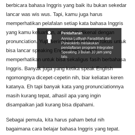
berbicara bahasa Inggris yang baik itu bukan sekedar
lancar was wis wus. Tapi, kamu juga harus
memperhatikan pelafalan setiap kata bahasa Inggris
yang kamu keluarkan, atau lebih dikenal dengan
Pendaftaran
Annisa Lutfiyah Faradillah dari
pronunciation. Yup, sering kali kita hanya fokus untuk
Purwokerto melakukan
pendaftaran program Integrated
bisa lancar speaking English tapi kurang
Speaking 3 Bulan 10 jam yang
lalu.
memperhatikan untuk bisa sekaligus fasih berbahasa
Inggris. Banyak juga yang ketika speak English
ngomongnya dicepet-cepetin nih, biar keliatan keren
katanya. Eh tapi banyak kata yang pronunciationnya
masih kurang tepat, alhasil apa yang ingin
disampaikan jadi kurang bisa dipahami.
Sebagai pemula, kita harus paham betul nih
bagaimana cara belajar bahasa Inggris yang tepat.