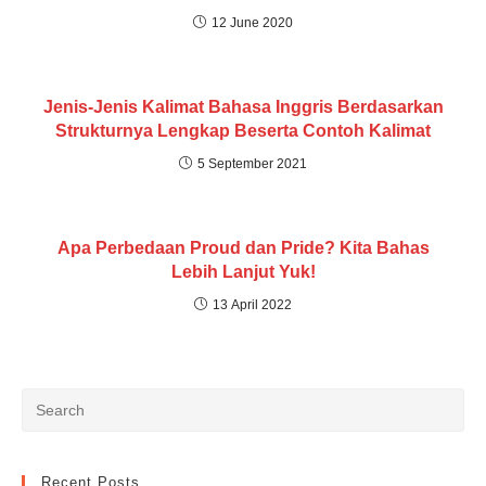
12 June 2020
Jenis-Jenis Kalimat Bahasa Inggris Berdasarkan
Strukturnya Lengkap Beserta Contoh Kalimat
5 September 2021
Apa Perbedaan Proud dan Pride? Kita Bahas
Lebih Lanjut Yuk!
13 April 2022
Recent Posts