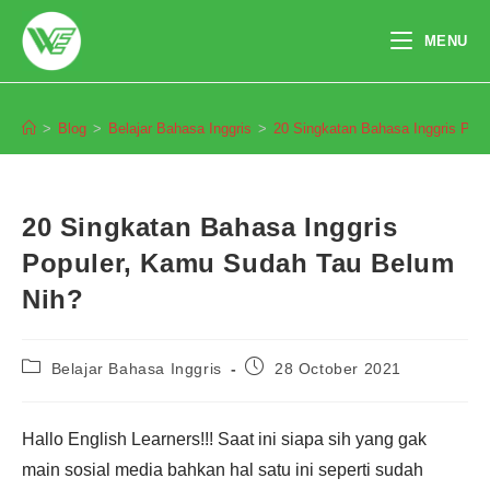
Skip
to
MENU
content
Blog
>
Blog
>
Belajar Bahasa Inggris
>
20 Singkatan Bahasa Inggris Pop
20 Singkatan Bahasa Inggris
Populer, Kamu Sudah Tau Belum
Nih?
Post
Post
Belajar Bahasa Inggris
28 October 2021
category:
published:
Hallo English Learners!!! Saat ini siapa sih yang gak
main sosial media bahkan hal satu ini seperti sudah