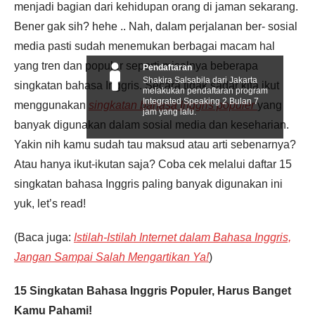
menjadi bagian dari kehidupan orang di jaman sekarang.
Bener gak sih? hehe .. Nah, dalam perjalanan ber- sosial
media pasti sudah menemukan berbagai macam hal
yang tren dan populer seperti misalnya beberapa
Pendaftaran
Shakira Salsabila dari Jakarta
singkatan bahasa Inggris. Secara tidak sadar kita ikut
melakukan pendaftaran program
Integrated Speaking 2 Bulan 7
menggunakan
singkatan bahasa Inggris populer
yang
jam yang lalu.
banyak digunakan dalam sosial media dan keseharian.
Yakin nih kamu sudah tau maksud atau arti sebenarnya?
Atau hanya ikut-ikutan saja? Coba cek melalui daftar 15
singkatan bahasa Inggris paling banyak digunakan ini
yuk, let’s read!
(Baca juga:
Istilah-Istilah Internet dalam Bahasa Inggris,
Jangan Sampai Salah Mengartikan Ya!
)
15 Singkatan Bahasa Inggris Populer, Harus Banget
Kamu Pahami!