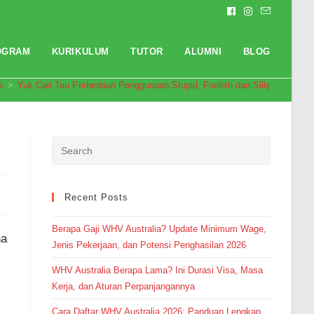
OGRAM
KURIKULUM
TUTOR
ALUMNI
BLOG
s
>
Yuk Cari Tau Perbedaan Penggunaan Stupid, Foolish dan Silly
Recent Posts
Pendaftaran
Ananda Shafa Salsabila dari
Balikpapan melakukan
pendaftaran program Integrated
Speaking 3 Bulan 3 jam yang
Berapa Gaji WHV Australia? Update Minimum Wage,
lalu.
na
Jenis Pekerjaan, dan Potensi Penghasilan 2026
WHV Australia Berapa Lama? Ini Durasi Visa, Masa
Kerja, dan Aturan Perpanjangannya
Cara Daftar WHV Australia 2026: Panduan Lengkap