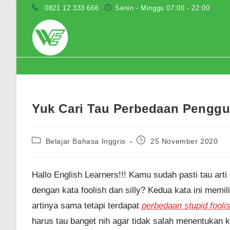
Skip
0821 12 333 666
Senin - Minggu 07:00 - 22:00
to
content
Blog
Yuk Cari Tau Perbedaan Penggun
Post
Post
Belajar Bahasa Inggris
25 November 2020
category:
published:
Hallo English Learners!!! Kamu sudah pasti tau arti
dengan kata foolish dan silly? Kedua kata ini memil
artinya sama tetapi terdapat
perbedaan stupid foolis
harus tau banget nih agar tidak salah menentukan