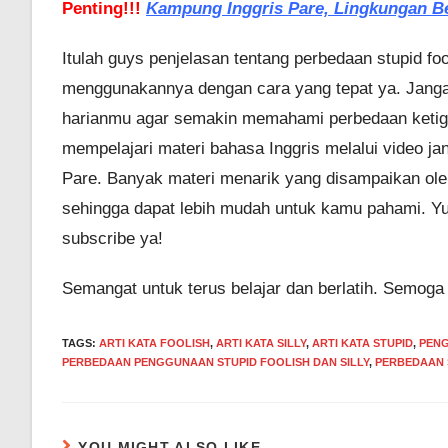
Penting!!!
Kampung Inggris Pare, Lingkungan Be
Itulah guys penjelasan tentang perbedaan stupid fo
menggunakannya dengan cara yang tepat ya. Janga
harianmu agar semakin memahami perbedaan ketiga 
mempelajari materi bahasa Inggris melalui video j
Pare. Banyak materi menarik yang disampaikan oleh
sehingga dapat lebih mudah untuk kamu pahami. Y
subscribe ya!
Semangat untuk terus belajar dan berlatih. Semoga
TAGS
:
ARTI KATA FOOLISH
,
ARTI KATA SILLY
,
ARTI KATA STUPID
,
PENG
PERBEDAAN PENGGUNAAN STUPID FOOLISH DAN SILLY
,
PERBEDAAN S
YOU MIGHT ALSO LIKE