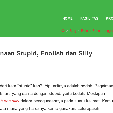
HOME
FASILITAS
PR
>
Blog
>
Belajar Bahasa Inggri
aan Stupid, Foolish dan Silly
 dari kata “stupid” kan?. Yip, artinya adalah bodoh. Bagaima
iki arti yang sama dengan stupid, yaitu bodoh. Meskipun
h dan silly
dalam penggunaannya pada suatu kalimat. Kamu
 kata mana yang harusnya kamu gunakan. Lalu apasih