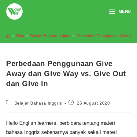
Skip
to
MENU
content
Blog
>
Blog
>
Belajar Bahasa Inggris
>
Perbedaan Penggunaan Give Away
Perbedaan Penggunaan Give
Away dan Give Way vs. Give Out
dan Give In
Post
Post
Belajar Bahasa Inggris
25 August 2020
category:
published:
Hello English learners, berbicara tentang materi
bahasa Inggris sebenarnya banyak sekali materi