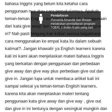
bahasa Inggris yang belum kita ketahui cara
penggunaan nya atau cara pemakaiannya. Apakah
Pendaftaran
teman-teman English learners sudah tahu penggunaan
Purnama Amanda dari Medan
melakukan pendaftaran program
dari kata give away dan give way, give out dan give
TOEFL 1 Bulan 9 jam yang lalu.
in? Nah pasti bingung kan kalian semua bagaimana
cara menggunakan ke empat kata itu dalam sebuah
kalimat?. Jangan khawatir ya English learners karena
kali ini kami akan menjelaskan materi bahasa Inggris
yang berkaitan dengan penggunaan dan perbedaan
give away dan give way plus perbedaan give out dan
give in. Jangan lupa untuk membaca artikel kali ini
sampai selesai ya teman-teman English learners,
karena kita akan menjelaskan materi tentang
penggunaan kata give away dan give way , give out
dan give in ini tentunya dengan sesingkat mungkin dan