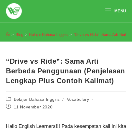
Skip
to
MENU
content
Blog
>
Blog
>
Belajar Bahasa Inggris
>
“Drive vs Ride”: Sama Arti Berbe
“Drive vs Ride”: Sama Arti
Berbeda Penggunaan (Penjelasan
Lengkap Plus Contoh Kalimat)
Post
Belajar Bahasa Inggris
/
Vocabulary
category:
Post
11 November 2020
published:
Hallo English Learners!!! Pada kesempatan kali ini kita
Pendaftaran
dari Pekanbaru melakukan
pendaftaran program English
Master 4 Bulan 3 jam yang lalu.