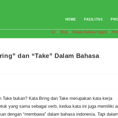
HOME
FASILITAS
PR
>
Blog
>
Belajar Bahasa Inggris
>
Per
ring” dan “Take” Dalam Bahasa
an Take bukan? Kata Bring dan Take merupakan kata kerja
tuk yang sama sebagai verb, kedua kata ini juga memiliki ar
ikan dengan “membawa” dalam bahasa indonesia. Tapi dala