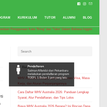
OGRAM
KURIKULUM
TUTOR
ALUMNI
BLOG
bedaan Penggunaan Kata “Bring” dan “Take” Dalam Bahasa Inggris
Pendaftaran
Recent Posts
Salman Alfaridzi dari Pekanbaru
melakukan pendaftaran program
TOEFL 1 Bulan 3 jam yang lalu.
WHV Australia Berapa Lama? Ini Durasi Visa, Masa
Kerja, dan Aturan Perpanjangannya
Cara Daftar WHV Australia 2026: Panduan Lengkap
ti
Syarat, Alur Pendaftaran, dan Tips Lolos
m
Biaya WHV Australia 2026 Berapa? Ini Rincian Dana