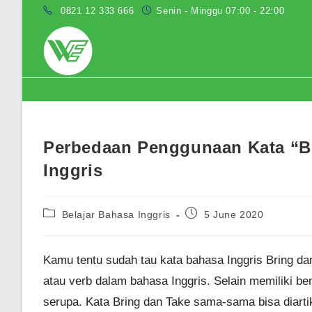
Skip
0821 12 333 666
Senin - Minggu 07:00 - 22:00
to
content
Blog
Perbedaan Penggunaan Kata “B
Inggris
Post
Post
Belajar Bahasa Inggris
5 June 2020
category:
published:
Kamu tentu sudah tau kata bahasa Inggris Bring d
atau verb dalam bahasa Inggris. Selain memiliki ben
serupa. Kata Bring dan Take sama-sama bisa diart