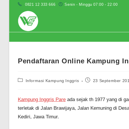
Skip
0821 12 333 666
Senin - Minggu 07:00 - 22:00
to
content
Blog
Pendaftaran Online Kampung In
Post
Post
Informasi Kampung Inggris
23 September 20
category:
published:
Kampung Inggris Pare
ada sejak th 1977 yang di ga
terletak di Jalan Brawijaya, Jalan Kemuning di D
Kediri, Jawa Timur.