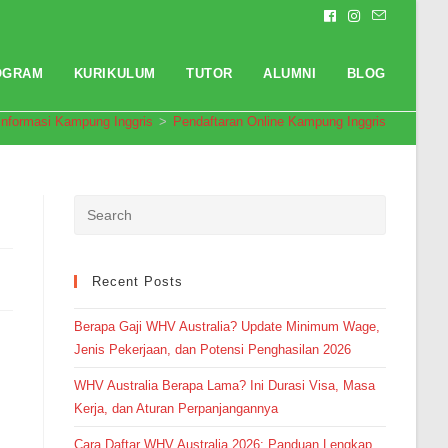
OGRAM
KURIKULUM
TUTOR
ALUMNI
BLOG
Informasi Kampung Inggris
>
Pendaftaran Online Kampung Inggris
Pendaftaran
Inggrit Dwi Rizky dari Purwokerto
melakukan pendaftaran program
English Master 4 Bulan 11 jam
yang lalu.
Recent Posts
Berapa Gaji WHV Australia? Update Minimum Wage,
Jenis Pekerjaan, dan Potensi Penghasilan 2026
WHV Australia Berapa Lama? Ini Durasi Visa, Masa
Kerja, dan Aturan Perpanjangannya
Cara Daftar WHV Australia 2026: Panduan Lengkap