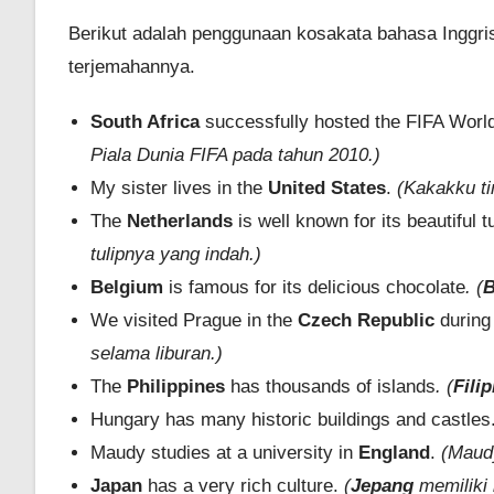
Berikut adalah penggunaan kosakata bahasa Inggri
terjemahannya.
South Africa
successfully hosted the FIFA Worl
Piala Dunia FIFA pada tahun 2010.)
My sister lives in the
United States
.
(Kakakku ti
The
Netherlands
is well known for its beautiful tu
tulipnya yang indah.)
Belgium
is famous for its delicious chocolate
. (
B
We visited Prague in the
Czech Republic
during
selama liburan.)
The
Philippines
has thousands of islands
.
(
Filip
Hungary has many historic buildings and castles
Maudy studies at a university in
England
.
(Maudy
Japan
has a very rich culture.
(
Jepang
memiliki