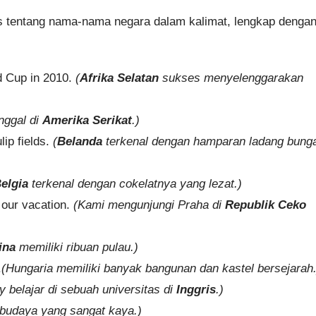
s tentang nama-nama negara dalam kalimat, lengkap denga
d Cup in 2010.
(
Afrika Selatan
sukses menyelenggarakan
nggal di
Amerika Serikat
.)
lip fields.
(
Belanda
terkenal dengan hamparan ladang bung
elgia
terkenal dengan cokelatnya yang lezat.)
 our vacation.
(Kami mengunjungi Praha di
Republik Ceko
ina
memiliki ribuan pulau.)
.
(Hungaria memiliki banyak bangunan dan kastel bersejarah
 belajar di sebuah universitas di
Inggris
.)
 budaya yang sangat kaya.)