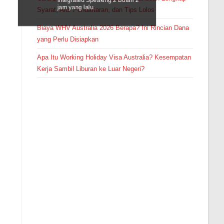
jam yang lalu.
Syarat, Alur Pendaftaran, dan Tips Lolos
Biaya WHV Australia 2026 Berapa? Ini Rincian Dana
yang Perlu Disiapkan
Apa Itu Working Holiday Visa Australia? Kesempatan
Kerja Sambil Liburan ke Luar Negeri?