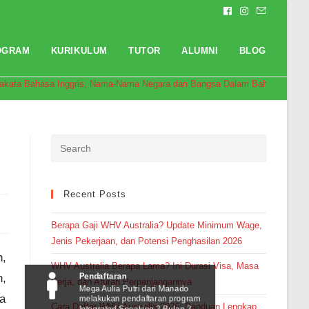
OGRAM
KURIKULUM
TUTOR
ALUMNI
BLOG
akata Bahasa Inggris, Nama-Nama Negara dan Bangsa Dalam Bahasa Inggri
Recent Posts
Berapa Gaji WHV Australia? Update Minimum Wage,
Jenis Pekerjaan, dan Potensi Penghasilan 2026
n,
WHV Australia Berapa Lama? Ini Durasi Visa, Masa
Pendaftaran
n,
Kerja, dan Aturan Perpanjangannya
Mega Aulia Putri dari Manado
a
melakukan pendaftaran program
Cara Daftar WHV Australia 2026: Panduan Lengkap
Integrated Speaking 2 Bulan 2