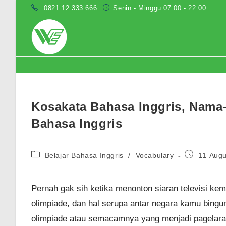
Skip
0821 12 333 666
Senin - Minggu 07:00 - 22:00
to
content
Blog
Kosakata Bahasa Inggris, Nam
Bahasa Inggris
Post
Post
Belajar Bahasa Inggris
/
Vocabulary
11 Augu
category:
published:
Pernah gak sih ketika menonton siaran televisi kem
olimpiade, dan hal serupa antar negara kamu bingu
olimpiade atau semacamnya yang menjadi pagelar