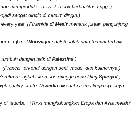
rman
memproduksi banyak mobil berkualitas tinggi.)
jadi sangat dingin di musim dingin.)
s every year.
(Piramida di
Mesir
menarik jutaan pengunjung
thern Lights.
(
Norwegia
adalah salah satu tempat terbaik
n tumbuh dengan baik di
Palestina
.)
. (Prancis terkenal dengan seni, mode, dan kulinernya.)
Mereka menghabiskan dua minggu berkeliling
Spanyol
.)
h quality of life. (
Swedia
dikenal karena lingkungannya
 of Istanbul
. (Turki menghubungkan Eropa dan Asia melalui