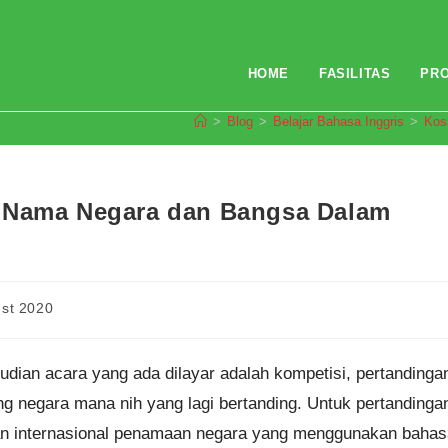
HOME
FASILITAS
PR
>
Blog
>
Belajar Bahasa Inggris
>
Kos
a-Nama Negara dan Bangsa Dalam
st 2020
udian acara yang ada dilayar adalah kompetisi, pertandinga
ng negara mana nih yang lagi bertanding. Untuk pertandinga
an internasional penamaan negara yang menggunakan bahas