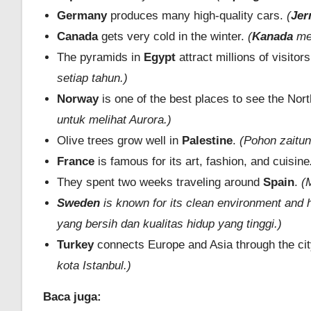
Germany
produces many high-quality cars.
(
Je
Canada
gets very cold in the winter.
(
Kanada
men
The pyramids in
Egypt
attract millions of visitor
setiap tahun.)
Norway
is one of the best places to see the Nor
untuk melihat Aurora.)
Olive trees grow well in
Palestine
.
(Pohon zaitu
France
is famous for its art, fashion, and cuisine
They spent two weeks traveling around
Spain
.
(
Sweden
is known for its clean environment and hig
yang bersih dan kualitas hidup yang tinggi.)
Turkey
connects Europe and Asia through the city
kota Istanbul.)
Baca juga: