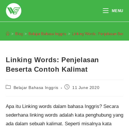
Skip
to
MENU
content
Blog
>
Blog
>
Belajar Bahasa Inggris
>
Linking Words: Penjelasan Besert
Linking Words: Penjelasan
Beserta Contoh Kalimat
Post
Post
Belajar Bahasa Inggris
11 June 2020
category:
published:
Apa itu Linking words dalam bahasa Inggris? Secara
sederhana linking words adalah kata penghubung yang
ada dalam sebuah kalimat. Seperti misalnya kata