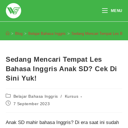
Skip
to
MENU
content
Blog
>
Blog
>
Belajar Bahasa Inggris
>
Sedang Mencari Tempat Les Bahas
Sedang Mencari Tempat Les
Bahasa Inggris Anak SD? Cek Di
Sini Yuk!
Post
Belajar Bahasa Inggris
/
Kursus
category:
Post
7 September 2023
published:
Anak SD mahir bahasa Inggris? Di era saat ini sudah