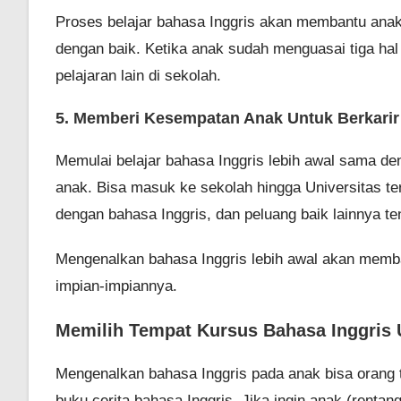
Proses belajar bahasa Inggris akan membantu ana
dengan baik. Ketika anak sudah menguasai tiga ha
pelajaran lain di sekolah.
5. Memberi Kesempatan Anak Untuk Berkarir
Memulai belajar bahasa Inggris lebih awal sama d
anak. Bisa masuk ke sekolah hingga Universitas te
dengan bahasa Inggris, dan peluang baik lainnya ten
Mengenalkan bahasa Inggris lebih awal akan memba
impian-impiannya.
Memilih Tempat Kursus Bahasa Inggris 
Mengenalkan bahasa Inggris pada anak bisa orang tu
buku cerita bahasa Inggris. Jika ingin anak (rentang