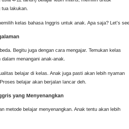
 tua lakukan.
memilih kelas bahasa Inggris untuk anak. Apa saja? Let’s see
ngalaman
rbeda. Begitu juga dengan cara mengajar. Temukan kelas
am dalam menangani anak-anak.
litas belajar di kelas. Anak juga pasti akan lebih nyaman
 Proses belajar akan berjalan lancar deh.
Inggris yang Menyenangkan
n metode belajar menyenangkan. Anak tentu akan lebih