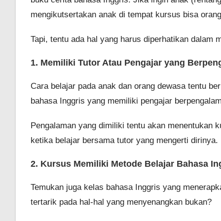
mengikutsertakan anak di tempat kursus bisa orang
Tapi, tentu ada hal yang harus diperhatikan dalam 
1. Memiliki Tutor Atau Pengajar yang Berpe
Cara belajar pada anak dan orang dewasa tentu be
bahasa Inggris yang memiliki pengajar berpengal
Pengalaman yang dimiliki tentu akan menentukan kua
ketika belajar bersama tutor yang mengerti dirinya.
2. Kursus Memiliki Metode Belajar Bahasa 
Temukan juga kelas bahasa Inggris yang menerapka
tertarik pada hal-hal yang menyenangkan bukan?