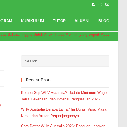
OGRAM
KURIKULUM
TUTOR
ALUMNI
BLOG
rsus Bahasa Inggris Untuk Anak, Harus Memilih yang Seperti Apa?
Recent Posts
Berapa Gaji WHV Australia? Update Minimum Wage,
Jenis Pekerjaan, dan Potensi Penghasilan 2026
s
WHV Australia Berapa Lama? Ini Durasi Visa, Masa
Kerja, dan Aturan Perpanjangannya
Cara Daftar WHV Australia 2026: Panduan Lengkap