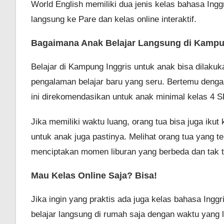
World English memiliki dua jenis kelas bahasa Inggr
langsung ke Pare dan kelas online interaktif.
Bagaimana Anak Belajar Langsung di Kampu
Belajar di Kampung Inggris untuk anak bisa dilaku
pengalaman belajar baru yang seru. Bertemu dengan
ini direkomendasikan untuk anak minimal kelas 4 S
Jika memiliki waktu luang, orang tua bisa juga ikut
untuk anak juga pastinya. Melihat orang tua yang 
menciptakan momen liburan yang berbeda dan tak t
Mau Kelas Online Saja? Bisa!
Jika ingin yang praktis ada juga kelas bahasa Inggri
belajar langsung di rumah saja dengan waktu yang le