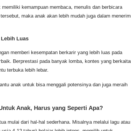
k memiliki kemampuan membaca, menulis dan berbicara
l tersebut, maka anak akan lebih mudah juga dalam meneri
 Lebih Luas
engan memberi kesempatan berkarir yang lebih luas pada
rbaik. Berprestasi pada banyak lomba, kontes yang berkaita
tu terbuka lebih lebar.
ntu anak untuk bisa menggali potensinya dan juga meraih
Untuk Anak, Harus yang Seperti Apa?
a mulai dari hal-hal sederhana. Misalnya melalui lagu atau
 usia 4-12 tahun) belajar lebih intens, memilih untuk