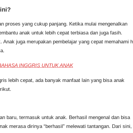
ini?
n proses yang cukup panjang. Ketika mulai mengenalkan
mbantu anak untuk lebih cepat terbiasa dan juga fasih.
ik. Anak juga merupakan pembelajar yang cepat memahami h
ja.
BAHASA INGGRIS UNTUK ANAK
ris lebih cepat, ada banyak manfaat lain yang bisa anak
ikut.
n baru, termasuk untuk anak. Berhasil mengenal dan bisa
k merasa dirinya “berhasil” melewati tantangan. Dari sini,