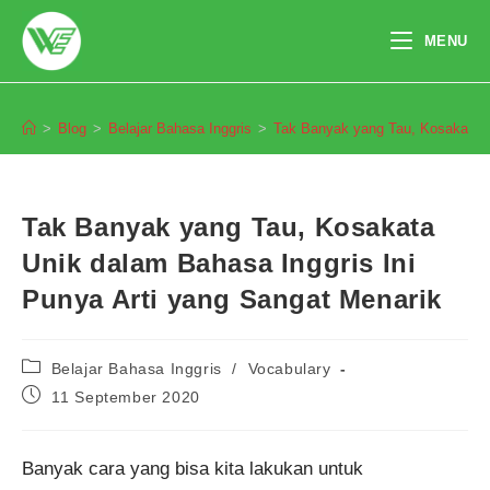
Skip
to
MENU
content
Blog
>
Blog
>
Belajar Bahasa Inggris
>
Tak Banyak yang Tau, Kosakata U
Tak Banyak yang Tau, Kosakata
Unik dalam Bahasa Inggris Ini
Punya Arti yang Sangat Menarik
Post
Belajar Bahasa Inggris
/
Vocabulary
category:
Post
11 September 2020
published:
Banyak cara yang bisa kita lakukan untuk