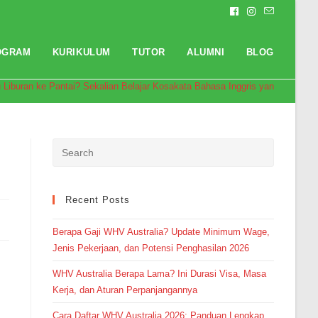
OGRAM
KURIKULUM
TUTOR
ALUMNI
BLOG
 Liburan ke Pantai? Sekalian Belajar Kosakata Bahasa Inggris yang Berkaitan
Recent Posts
Berapa Gaji WHV Australia? Update Minimum Wage,
Jenis Pekerjaan, dan Potensi Penghasilan 2026
WHV Australia Berapa Lama? Ini Durasi Visa, Masa
Pendaftaran
Mega Aulia Putri dari Makassar
Kerja, dan Aturan Perpanjangannya
melakukan pendaftaran program
Integrated Speaking 3 Bulan 1
jam yang lalu.
Cara Daftar WHV Australia 2026: Panduan Lengkap