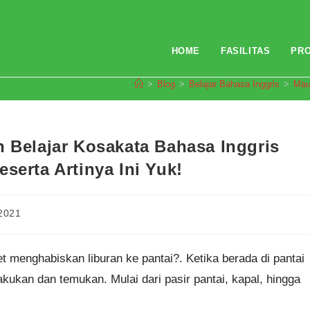
HOME
FASILITAS
PR
>
Blog
>
Belajar Bahasa Inggris
>
Mau
n Belajar Kosakata Bahasa Inggris
serta Artinya Ini Yuk!
2021
et menghabiskan liburan ke pantai?. Ketika berada di pantai
akukan dan temukan. Mulai dari pasir pantai, kapal, hingga