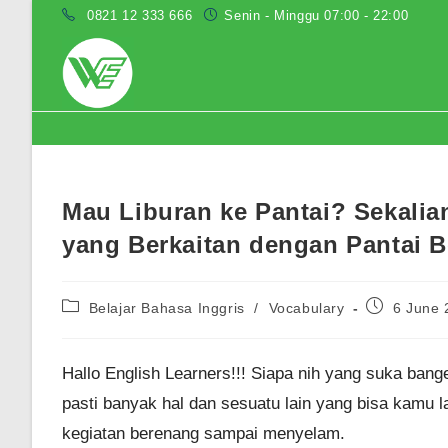
Skip
0821 12 333 666
Senin - Minggu 07:00 - 22:00
to
content
Blog
Mau Liburan ke Pantai? Sekalia
yang Berkaitan dengan Pantai Be
Post
Post
Belajar Bahasa Inggris
/
Vocabulary
6 June 
category:
published:
Hallo English Learners!!! Siapa nih yang suka bang
pasti banyak hal dan sesuatu lain yang bisa kamu l
kegiatan berenang sampai menyelam.