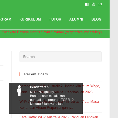
OGRAM
KURIKULUM
TUTOR
ALUMNI
BLOG
 Kosakata Bahasa Inggris Sayur-Sayuran (Vegetables Vocabulary)
Recent Posts
Berapa Gaji WHV Australia? Update Minimum Wage,
Pendaftaran
Jenis Pekerjaan, dan Potensi Penghasilan 2026
M. Razi Alghifary dari
Banjarmasin melakukan
pendaftaran program TOEFL 2
WHV Australia Berapa Lama? Ini Durasi Visa, Masa
Minggu 8 jam yang lalu.
Kerja, dan Aturan Perpanjangannya
Cara Daftar WHV Australia 2026: Panduan Lengkap