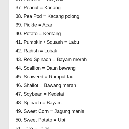
Peanut = Kacang
Pea Pod = Kacang polong
Pickle = Acar
Potato = Kentang
Pumpkin / Squash = Labu
Radish = Lobak
Red Spinach = Bayam merah
Scallion = Daun bawang
Seaweed = Rumput laut
Shallot = Bawang merah
Soybean = Kedelai
Spinach = Bayam
Sweet Corn = Jagung manis
Sweet Potato = Ubi
Taro = Talas