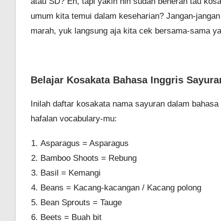
atau SD? Eh, tapi yakin nih sudah beneran tau ko
umum kita temui dalam keseharian? Jangan-jangan t
marah, yuk langsung aja kita cek bersama-sama ya.
Belajar Kosakata Bahasa Inggris Sayura
Inilah daftar kosakata nama sayuran dalam bahasa 
hafalan vocabulary-mu:
Asparagus = Asparagus
Bamboo Shoots = Rebung
Basil = Kemangi
Beans = Kacang-kacangan / Kacang polong
Bean Sprouts = Tauge
Beets = Buah bit