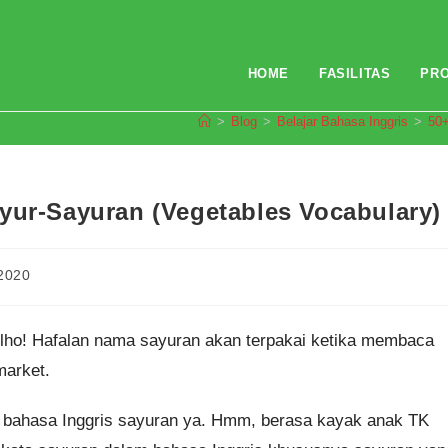
HOME
FASILITAS
PR
>
Blog
>
Belajar Bahasa Inggris
>
50+
yur-Sayuran (Vegetables Vocabulary)
2020
i lho! Hafalan nama sayuran akan terpakai ketika membaca
market.
ata bahasa Inggris sayuran ya. Hmm, berasa kayak anak TK