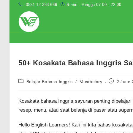
Skip
0821 12 333 666
Senin - Minggu 07:00 - 22:00
to
content
Blog
50+ Kosakata Bahasa Inggris Sa
Post
Post
Belajar Bahasa Inggris
/
Vocabulary
2 June 
category:
published:
Kosakata bahasa Inggris sayuran penting dipelajar
resep, menu, atau saat belanja di pasar atau super
Hello English Learners! Kali ini kita bahas kosak