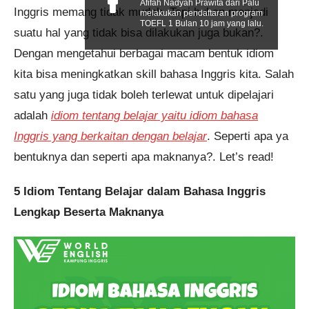
Afifah Nadyah Prawita dari Palu
Inggris memang tidak mudah. Tapi bukan menjadi
melakukan pendaftaran program
TOEFL 1 Bulan 10 jam yang lalu.
suatu hal yang tidak bisa dilakukan juga bukan?.
Dengan mengetahui berbagai macam bentuk idiom
kita bisa meningkatkan skill bahasa Inggris kita. Salah
satu yang juga tidak boleh terlewat untuk dipelajari
adalah
idiom tentang belajar yaitu idiom bahasa
Inggris yang berkaitan dengan belajar
. Seperti apa ya
bentuknya dan seperti apa maknanya?. Let’s read!
5 Idiom Tentang Belajar dalam Bahasa Inggris
Lengkap Beserta Maknanya