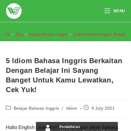
Skip
to
MENU
content
Blog
>
Blog
>
Belajar Bahasa Inggris
>
5 Idiom Bahasa Inggris Berkaita
5 Idiom Bahasa Inggris Berkaitan
Dengan Belajar Ini Sayang
Banget Untuk Kamu Lewatkan,
Cek Yuk!
Post
Post
Belajar Bahasa Inggris
/
Idiom
9 July 2021
category:
published:
Hallo English Learners!!! Mempelajari idiom bahasa
Pendaftaran