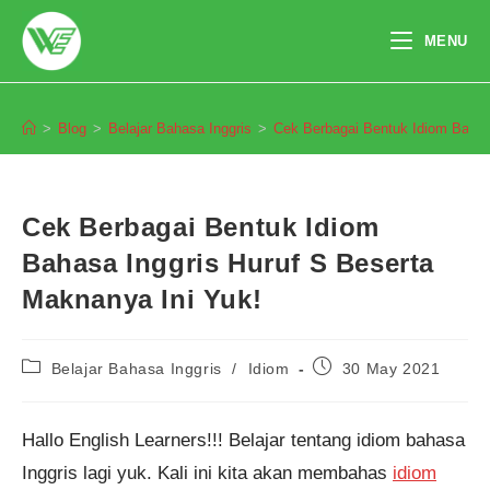
Skip
to
MENU
content
Blog
>
Blog
>
Belajar Bahasa Inggris
>
Cek Berbagai Bentuk Idiom Bahas
Cek Berbagai Bentuk Idiom
Bahasa Inggris Huruf S Beserta
Maknanya Ini Yuk!
Post
Post
Belajar Bahasa Inggris
/
Idiom
30 May 2021
category:
published:
Hallo English Learners!!! Belajar tentang idiom bahasa
Inggris lagi yuk. Kali ini kita akan membahas
idiom