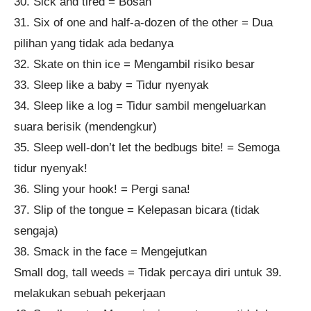
30. Sick and tired = Bosan
31. Six of one and half-a-dozen of the other = Dua
pilihan yang tidak ada bedanya
32. Skate on thin ice = Mengambil risiko besar
33. Sleep like a baby = Tidur nyenyak
34. Sleep like a log = Tidur sambil mengeluarkan
suara berisik (mendengkur)
35. Sleep well-don’t let the bedbugs bite! = Semoga
tidur nyenyak!
36. Sling your hook! = Pergi sana!
37. Slip of the tongue = Kelepasan bicara (tidak
sengaja)
38. Smack in the face = Mengejutkan
Small dog, tall weeds = Tidak percaya diri untuk 39.
melakukan sebuah pekerjaan