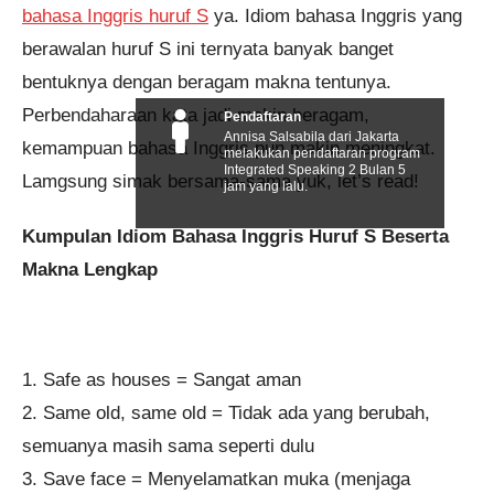
bahasa Inggris huruf S
ya. Idiom bahasa Inggris yang
berawalan huruf S ini ternyata banyak banget
bentuknya dengan beragam makna tentunya.
Perbendaharaan kata jadi makin beragam,
Pendaftaran
Annisa Salsabila dari Jakarta
kemampuan bahasa Inggris pun makin meningkat.
melakukan pendaftaran program
Integrated Speaking 2 Bulan 5
Lamgsung simak bersama-sama yuk, let’s read!
jam yang lalu.
Kumpulan Idiom Bahasa Inggris Huruf S Beserta
Makna Lengkap
1. Safe as houses = Sangat aman
2. Same old, same old = Tidak ada yang berubah,
semuanya masih sama seperti dulu
3. Save face = Menyelamatkan muka (menjaga