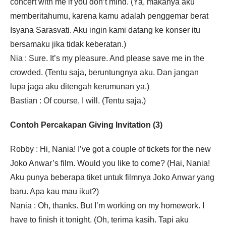
concert with me if you don’t mind. (Ya, makanya aku
memberitahumu, karena kamu adalah penggemar berat
Isyana Sarasvati. Aku ingin kami datang ke konser itu
bersamaku jika tidak keberatan.)
Nia : Sure. It’s my pleasure. And please save me in the
crowded. (Tentu saja, beruntungnya aku. Dan jangan
lupa jaga aku ditengah kerumunan ya.)
Bastian : Of course, I will. (Tentu saja.)
Contoh Percakapan Giving Invitation (3)
Robby : Hi, Nania! I’ve got a couple of tickets for the new
Joko Anwar’s film. Would you like to come? (Hai, Nania!
Aku punya beberapa tiket untuk filmnya Joko Anwar yang
baru. Apa kau mau ikut?)
Nania : Oh, thanks. But I’m working on my homework. I
have to finish it tonight. (Oh, terima kasih. Tapi aku