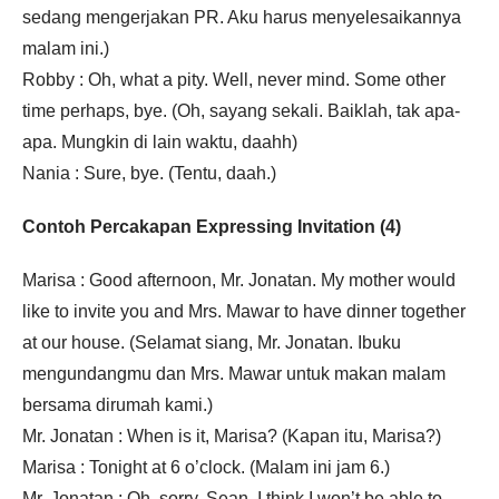
sedang mengerjakan PR. Aku harus menyelesaikannya
malam ini.)
Robby : Oh, what a pity. Well, never mind. Some other
time perhaps, bye. (Oh, sayang sekali. Baiklah, tak apa-
apa. Mungkin di lain waktu, daahh)
Nania : Sure, bye. (Tentu, daah.)
Contoh Percakapan Expressing Invitation (4)
Marisa : Good afternoon, Mr. Jonatan. My mother would
like to invite you and Mrs. Mawar to have dinner together
at our house. (Selamat siang, Mr. Jonatan. Ibuku
mengundangmu dan Mrs. Mawar untuk makan malam
bersama dirumah kami.)
Mr. Jonatan : When is it, Marisa? (Kapan itu, Marisa?)
Marisa : Tonight at 6 o’clock. (Malam ini jam 6.)
Mr. Jonatan : Oh, sorry, Sean. I think I won’t be able to