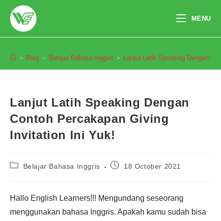
Skip
to
MENU
content
Blog
>
Blog
>
Belajar Bahasa Inggris
>
Lanjut Latih Speaking Dengan Cont
Lanjut Latih Speaking Dengan
Contoh Percakapan Giving
Invitation Ini Yuk!
Post
Post
Belajar Bahasa Inggris
18 October 2021
category:
published:
Hallo English Learners!!! Mengundang seseorang
menggunakan bahasa Inggris. Apakah kamu sudah bisa