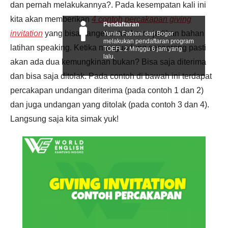
dan pernah melakukannya?. Pada kesempatan kali ini
kita akan memberikan
4 contoh percakapan giving
Pendaftaran
invitation
yang bisa banget untuk kamu jadikan bahan
Yunita Fatriani dari Bogor
melakukan pendaftaran program
latihan speaking. Ketika mengundang seseorang pasti
TOEFL 2 Minggu 6 jam yang
lalu.
akan ada dua kemungkinan bukan? Bisa saja diterima
dan bisa saja ditolak. Pada contoh di bawah ini terdapat
percakapan undangan diterima (pada contoh 1 dan 2)
dan juga undangan yang ditolak (pada contoh 3 dan 4).
Langsung saja kita simak yuk!