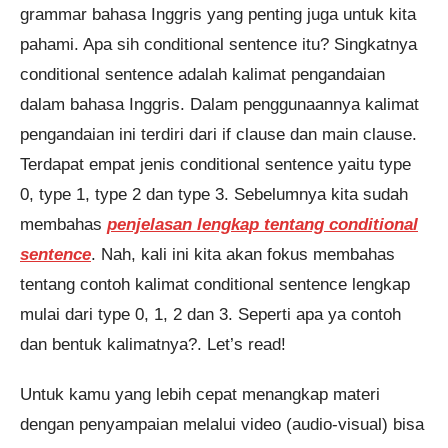
grammar bahasa Inggris yang penting juga untuk kita
pahami. Apa sih conditional sentence itu? Singkatnya
conditional sentence adalah kalimat pengandaian
dalam bahasa Inggris. Dalam penggunaannya kalimat
pengandaian ini terdiri dari if clause dan main clause.
Terdapat empat jenis conditional sentence yaitu type
0, type 1, type 2 dan type 3. Sebelumnya kita sudah
membahas
penjelasan lengkap tentang conditional
Pendaftaran
Amanda Putri Az-Zahra dari
sentence
. Nah, kali ini kita akan fokus membahas
Purwokerto melakukan
pendaftaran program Integrated
Speaking 2 Bulan 10 jam yang
lalu.
tentang contoh kalimat conditional sentence lengkap
mulai dari type 0, 1, 2 dan 3. Seperti apa ya contoh
dan bentuk kalimatnya?. Let’s read!
Untuk kamu yang lebih cepat menangkap materi
dengan penyampaian melalui video (audio-visual) bisa