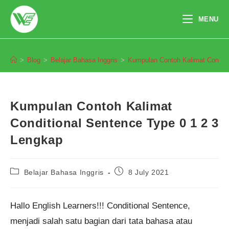
Skip
to
MENU
content
Blog
>
Blog
>
Belajar Bahasa Inggris
>
Kumpulan Contoh Kalimat Conditi
Kumpulan Contoh Kalimat
Conditional Sentence Type 0 1 2 3
Lengkap
Post
Post
Belajar Bahasa Inggris
8 July 2021
category:
published:
Hallo English Learners!!! Conditional Sentence,
menjadi salah satu bagian dari tata bahasa atau