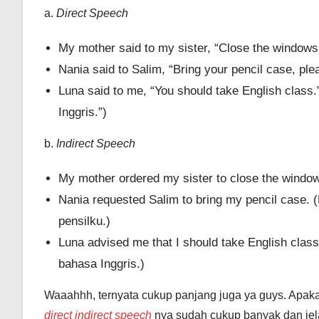
a.
Direct Speech
My mother said to my sister, “Close the windows.
Nania said to Salim, “Bring your pencil case, pl
Luna said to me, “You should take English class
Inggris.”)
b.
Indirect Speech
My mother ordered my sister to close the windo
Nania requested Salim to bring my pencil case
pensilku.)
Luna advised me that I should take English cla
bahasa Inggris.)
Waaahhh, ternyata cukup panjang juga ya guys. Apak
direct indirect speech
nya sudah cukup banyak dan jel