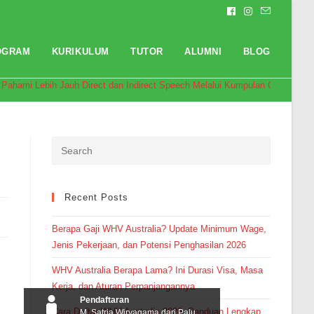
OGRAM
KURIKULUM
TUTOR
ALUMNI
BLOG
 Pahami Lebih Jauh Direct dan Indirect Speech Melalui Kumpulan Contoh Kali
Recent Posts
Berapa Gaji WHV Australia? Update Minimum Wage,
Jenis Pekerjaan, dan Potensi Penghasilan 2026
WHV Australia Berapa Lama? Ini Durasi Visa, Masa
Kerja, dan Aturan Perpanjangannya
Pendaftaran
Cara Daftar WHV Australia 2026: Panduan Lengkap
M. Satria Wiryagama dari Palu