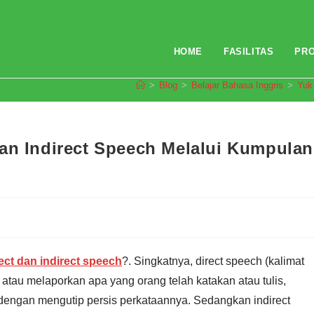
HOME
FASILITAS
PR
>
Blog
>
Belajar Bahasa Inggris
>
Yuk
an Indirect Speech Melalui Kumpulan
tect dan indirect speech
?. Singkatnya, direct speech (kalimat
tau melaporkan apa yang orang telah katakan atau tulis,
 dengan mengutip persis perkataannya. Sedangkan indirect