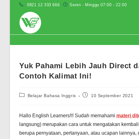
Skip
0821 12 333 666
Senin - Minggu 07:00 - 22:00
to
content
Blog
Yuk Pahami Lebih Jauh Direct d
Contoh Kalimat Ini!
Post
Post
Belajar Bahasa Inggris
10 September 2021
category:
published:
Hallo English Learners!!! Sudah memahami
materi di
langsung) merupakan cara untuk mengatakan kembali a
berupa pernyataan, pertanyaan, atau ucapan lainnya,