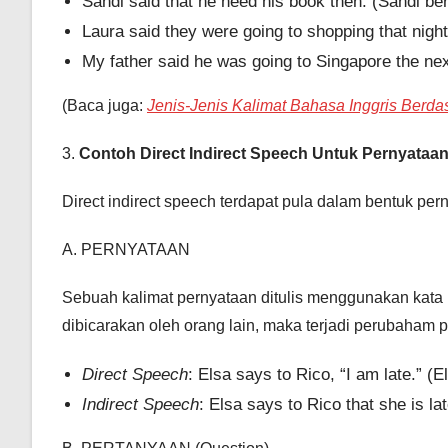
Sandi said that he need his book then. (Sandi 
Laura said they were going to shopping that nigh
My father said he was going to Singapore the ne
(Baca juga:
Jenis-Jenis Kalimat Bahasa Inggris Berda
3.
Contoh Direct Indirect Speech Untuk Pernyataan
Direct indirect speech terdapat pula dalam bentuk pe
A. PERNYATAAN
Sebuah kalimat pernyataan ditulis menggunakan kata
dibicarakan oleh orang lain, maka terjadi perubaham 
Direct Speech
: Elsa says to Rico, “I am late.” (
Indirect Speech
: Elsa says to Rico that she is l