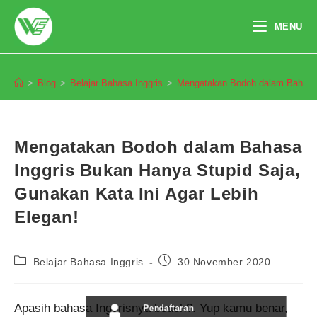
Skip
to
MENU
content
Blog
>
Blog
>
Belajar Bahasa Inggris
>
Mengatakan Bodoh dalam Bahasa I
Mengatakan Bodoh dalam Bahasa
Inggris Bukan Hanya Stupid Saja,
Gunakan Kata Ini Agar Lebih
Elegan!
Post
Post
Belajar Bahasa Inggris
30 November 2020
category:
published:
Apasih bahasa Inggrisnya bodoh?. Yup kamu benar,
Pendaftaran