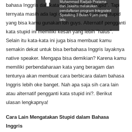
Muhammad Radjab Pratama
bahasa Inggris dari kata bodoh adalah “stupid”. Tapi
dari Jakarta melakukan
pendaftaran program Integrated
ternyata masih ada lagi cara lain mengatakan stupid
Speaking 3 Bulan 9 jam yang
lalu.
yang bisa kamu gunakan loh guys. Alternatif pengganti
kata stupid ini memiliki kesan yang lebih “halus”.
Selain itu kata-kata ini juga bisa membuat kamu
semakin dekat untuk bisa berbahasa Inggris layaknya
native speaker. Mengapa bisa demikian? Karena kamu
memiliki perbendaharaan kata yang beragam dan
tentunya akan membuat cara berbicara dalam bahasa
Inggris lebih oke banget. Nah apa saja sih cara lain
atau alternatif pengganti kata stupid ini?. Berikut
ulasan lengkapnya!
Cara Lain Mengatakan Stupid dalam Bahasa
Inggris