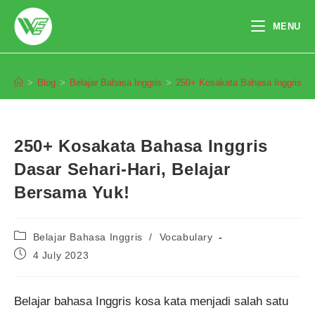
Skip
to
MENU
content
Blog
>
Blog
>
Belajar Bahasa Inggris
>
250+ Kosakata Bahasa Inggris Das
250+ Kosakata Bahasa Inggris
Dasar Sehari-Hari, Belajar
Bersama Yuk!
Post
Belajar Bahasa Inggris
/
Vocabulary
category:
Post
4 July 2023
published:
Belajar bahasa Inggris kosa kata menjadi salah satu