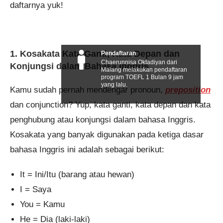
daftarnya yuk!
1. Kosakata Kata Ganti, Kata Depan dan
Pendaftaran
Chaerunnisa Oktadiyan dari
Konjungsi dalam Bahasa Inggris
Malang melakukan pendaftaran
program TOEFL 1 Bulan 9 jam
yang lalu.
Kamu sudah pernah mendengar pronoun,
preposition
dan conjunction? Yup, kata ganti, kata depan dan kata
penghubung atau konjungsi dalam bahasa Inggris.
Kosakata yang banyak digunakan pada ketiga dasar
bahasa Inggris ini adalah sebagai berikut:
It = Ini/Itu (barang atau hewan)
I = Saya
You = Kamu
He = Dia (laki-laki)