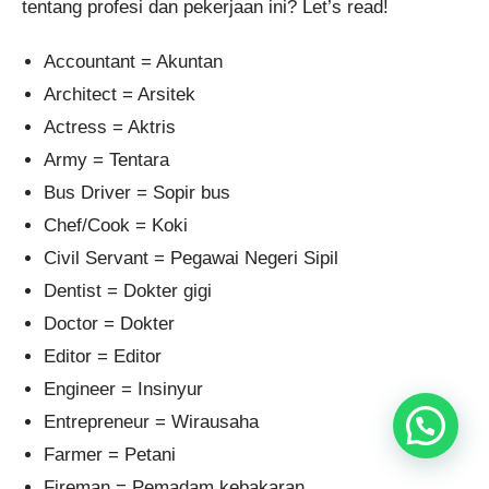
tentang profesi dan pekerjaan ini? Let’s read!
Accountant = Akuntan
Architect = Arsitek
Actress = Aktris
Army = Tentara
Bus Driver = Sopir bus
Chef/Cook = Koki
Civil Servant = Pegawai Negeri Sipil
Dentist = Dokter gigi
Doctor = Dokter
Editor = Editor
Engineer = Insinyur
Entrepreneur = Wirausaha
Farmer = Petani
Fireman = Pemadam kebakaran