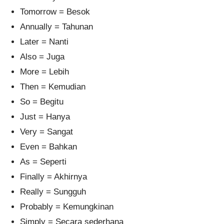
Tomorrow = Besok
Annually = Tahunan
Later = Nanti
Also = Juga
More = Lebih
Then = Kemudian
So = Begitu
Just = Hanya
Very = Sangat
Even = Bahkan
As = Seperti
Finally = Akhirnya
Really = Sungguh
Probably = Kemungkinan
Simply = Secara sederhana