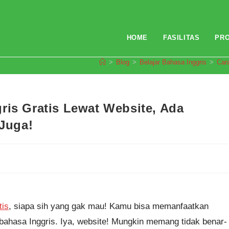
HOME
FASILITAS
PR
>
Blog
>
Belajar Bahasa Inggris
>
Car
ris Gratis Lewat Website, Ada
Juga!
tis
, siapa sih yang gak mau! Kamu bisa memanfaatkan
 bahasa Inggris. Iya, website! Mungkin memang tidak benar-