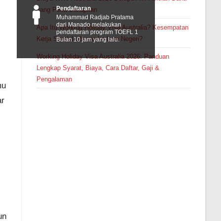
Pendaftaran
yang Perlu Disiapkan
Muhammad Radjab Pratama
dari Manado melakukan
Apa Itu Working Holiday Visa Australia? Kesempatan
pendaftaran program TOEFL 1
Kerja Sambil Liburan ke Luar Negeri?
Bulan 10 jam yang lalu.
Working Holiday Visa Australia 2026: Panduan
Lengkap Syarat, Biaya, Cara Daftar, Gaji &
Pengalaman
mu
ar
un