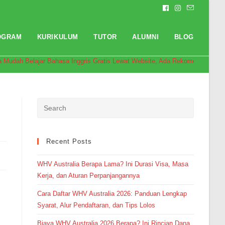
OGRAM
KURIKULUM
TUTOR
ALUMNI
BLOG
a Mudah Belajar Bahasa Inggris Gratis Lewat Website, Ada Rekomendasi H
Recent Posts
WHV Australia Berapa Lama? Ini Durasi Visa, Masa
Kerja, dan Aturan Perpanjangannya
Cara Daftar WHV Australia 2026: Panduan Lengkap
Syarat, Alur Pendaftaran, dan Tips Lolos
Biaya WHV Australia 2026 Berapa? Ini Rincian Dana