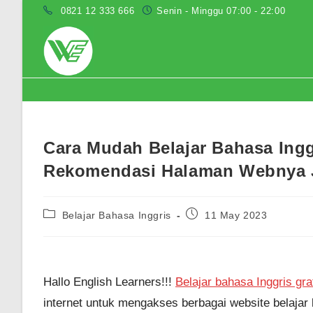
Skip
0821 12 333 666
Senin - Minggu 07:00 - 22:00
to
content
Blog
Cara Mudah Belajar Bahasa Ingg
Rekomendasi Halaman Webnya 
Post
Post
Belajar Bahasa Inggris
11 May 2023
category:
published:
Hallo English Learners!!!
Belajar bahasa Inggris gra
internet untuk mengakses berbagai website belajar