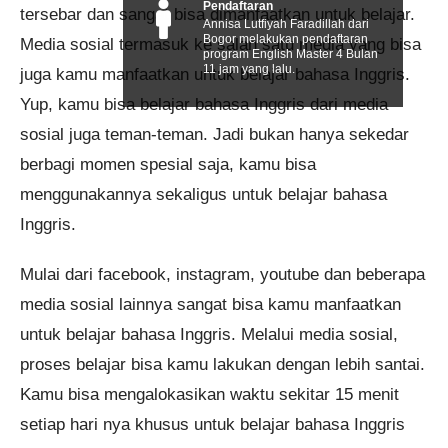
Pendaftaran
tersebar dan sangat bisa dimanfaatkan untuk belajar.
Annisa Lutfiyah Faradillah dari
Bogor melakukan pendaftaran
Media sosial termasuk ke salah satu media yang bisa
program English Master 4 Bulan
11 jam yang lalu.
juga kamu manfaatkan untuk belajar bahasa Inggris.
Yup, kamu bisa belajar bahasa Inggris dari media
sosial juga teman-teman. Jadi bukan hanya sekedar
berbagi momen spesial saja, kamu bisa
menggunakannya sekaligus untuk belajar bahasa
Inggris.
Mulai dari facebook, instagram, youtube dan beberapa
media sosial lainnya sangat bisa kamu manfaatkan
untuk belajar bahasa Inggris. Melalui media sosial,
proses belajar bisa kamu lakukan dengan lebih santai.
Kamu bisa mengalokasikan waktu sekitar 15 menit
setiap hari nya khusus untuk belajar bahasa Inggris