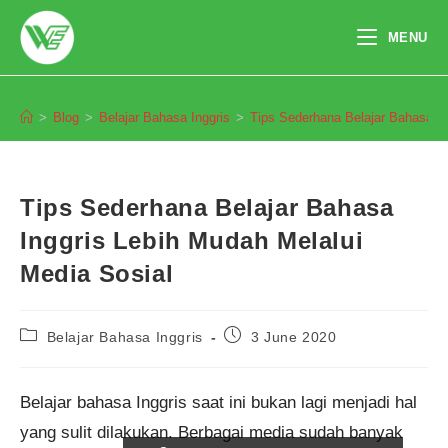
Skip
to
MENU
content
Blog
>
Blog
>
Belajar Bahasa Inggris
>
Tips Sederhana Belajar Bahasa In
Tips Sederhana Belajar Bahasa
Inggris Lebih Mudah Melalui
Media Sosial
Post
Post
Belajar Bahasa Inggris
3 June 2020
category:
published:
Belajar bahasa Inggris saat ini bukan lagi menjadi hal
yang sulit dilakukan. Berbagai media sudah banyak