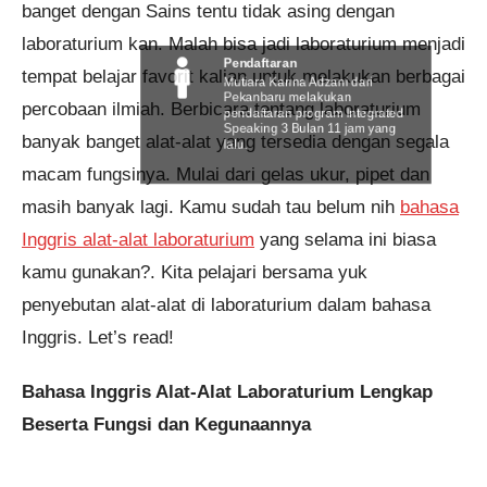
banget dengan Sains tentu tidak asing dengan
laboraturium kan. Malah bisa jadi laboraturium menjadi
Pendaftaran
tempat belajar favorit kalian untuk melakukan berbagai
Mutiara Karina Adzani dari
Pekanbaru melakukan
percobaan ilmiah. Berbicara tentang laboraturium
pendaftaran program Integrated
Speaking 3 Bulan 11 jam yang
banyak banget alat-alat yang tersedia dengan segala
lalu.
macam fungsinya. Mulai dari gelas ukur, pipet dan
masih banyak lagi. Kamu sudah tau belum nih
bahasa
Inggris alat-alat laboraturium
yang selama ini biasa
kamu gunakan?. Kita pelajari bersama yuk
penyebutan alat-alat di laboraturium dalam bahasa
Inggris. Let’s read!
Bahasa Inggris Alat-Alat Laboraturium Lengkap
Beserta Fungsi dan Kegunaannya