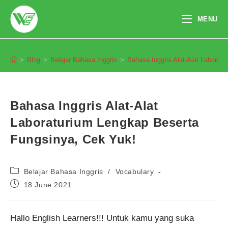
Skip
to
MENU
content
Blog
>
Blog
>
Belajar Bahasa Inggris
>
Bahasa Inggris Alat-Alat Laborat
Bahasa Inggris Alat-Alat
Laboraturium Lengkap Beserta
Fungsinya, Cek Yuk!
Post
Belajar Bahasa Inggris
/
Vocabulary
category:
Post
18 June 2021
published:
Hallo English Learners!!! Untuk kamu yang suka