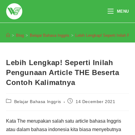
Skip
to
MENU
content
Blog
>
Blog
>
Belajar Bahasa Inggris
>
Lebih Lengkap! Seperti Inilah Pe
Lebih Lengkap! Seperti Inilah
Pengunaan Article THE Beserta
Contoh Kalimatnya
Post
Post
Belajar Bahasa Inggris
14 December 2021
category:
published:
Kata The merupakan salah satu article bahasa Inggris
atau dalam bahasa indonesia kita biasa menyebutnya
Pendaftaran
Salman Alfaridzi dari Tangerang
melakukan pendaftaran program
TOEFL 1 Bulan 3 jam yang lalu.