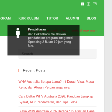
OGRAM
KURIKULUM
TUTOR
ALUMNI
BLOG
>
Blog
>
procedure text membuat makanan
Pendaftaran
dari Pekanbaru melakukan
pendaftaran program Integrated
Speaking 2 Bulan 10 jam yang
lalu.
Recent Posts
WHV Australia Berapa Lama? Ini Durasi Visa, Masa
Kerja, dan Aturan Perpanjangannya
Cara Daftar WHV Australia 2026: Panduan Lengkap
Syarat, Alur Pendaftaran, dan Tips Lolos
Biaya WHV Australia 2026 Berapa? Ini Rincian Dana