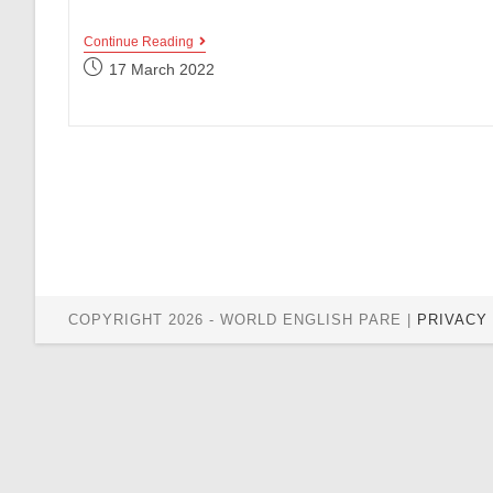
3
Continue Reading
Contoh
Post
17 March 2022
Procedure
published:
Text
Membuat
Makanan
Lengkap
Beserta
Terjemahannya
COPYRIGHT 2026 - WORLD ENGLISH PARE |
PRIVACY