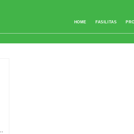
HOME
FASILITAS
PR
a…