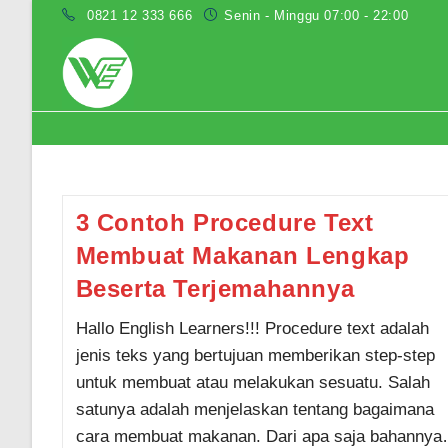
Skip
0821 12 333 666
Senin - Minggu 07:00 - 22:00
to
content
procedure text membuat makanan
3 Contoh Procedure Text
Membuat Makanan Lengkap
Beserta Terjemahannya
Hallo English Learners!!! Procedure text adalah
jenis teks yang bertujuan memberikan step-step
untuk membuat atau melakukan sesuatu. Salah
satunya adalah menjelaskan tentang bagaimana
cara membuat makanan. Dari apa saja bahanny