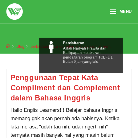
Skip
to
MENU
content
perbedaan kata complement dan
compliment
Pendaftaran
>
Blog
>
perbedaan kata complement dan compliment
Afifah Nadyah Prawita dari
Balikpapan melakukan
pendaftaran program TOEFL 1
Bulan 9 jam yang lalu.
Penggunaan Tepat Kata
Compliment dan Complement
dalam Bahasa Inggris
Hallo Englis Learners!!! Belajar bahasa Inggris
memang gak akan pernah ada habisnya. Ketika
kita merasa "udah tau nih, udah ngerti nih"
ternyata masih banyak hal yang masih belum