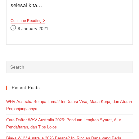
selesai kita…
Penggunaan
Continue Reading
Tepat
Post
8 January 2021
Kata
published:
Compliment
Dan
Complement
Dalam
Bahasa
Inggris
Recent Posts
WHV Australia Berapa Lama? Ini Durasi Visa, Masa Kerja, dan Aturan
Perpanjangannya
Cara Daftar WHV Australia 2026: Panduan Lengkap Syarat, Alur
Pendaftaran, dan Tips Lolos
Biaya WHV Australia 2026 Berapa? Ini Rincian Dana yang Perlu