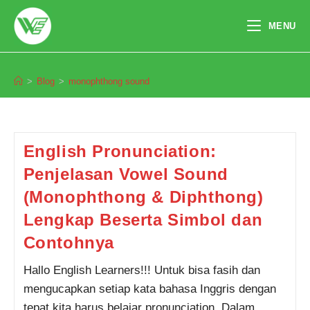
Skip
to
MENU
content
monophthong sound
>
Blog
>
monophthong sound
Pendaftaran
Muhammad Radjab Pratama
dari Yogyakarta melakukan
pendaftaran program TOEFL 2
Minggu 4 jam yang lalu.
English Pronunciation:
Penjelasan Vowel Sound
(Monophthong & Diphthong)
Lengkap Beserta Simbol dan
Contohnya
Hallo English Learners!!! Untuk bisa fasih dan
mengucapkan setiap kata bahasa Inggris dengan
tepat kita harus belajar pronunciation. Dalam