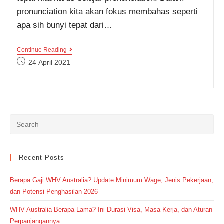
pronunciation kita akan fokus membahas seperti
apa sih bunyi tepat dari…
English
Continue Reading
Pronunciation:
Post
24 April 2021
Penjelasan
published:
Vowel
Sound
(Monophthong
&
Diphthong)
Lengkap
Beserta
Simbol
Dan
Contohnya
Recent Posts
Berapa Gaji WHV Australia? Update Minimum Wage, Jenis Pekerjaan,
dan Potensi Penghasilan 2026
WHV Australia Berapa Lama? Ini Durasi Visa, Masa Kerja, dan Aturan
Perpanjangannya