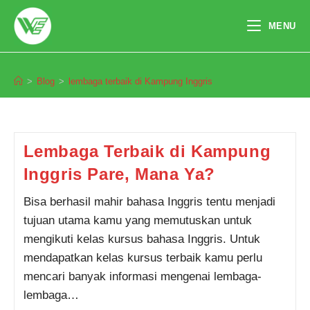
Skip
to
MENU
content
lembaga terbaik di Kampung Inggris
>
Blog
>
lembaga terbaik di Kampung Inggris
Pendaftaran
Kerin Berliana dari Medan
melakukan pendaftaran program
TOEFL 2 Minggu 2 jam yang
lalu.
Lembaga Terbaik di Kampung
Inggris Pare, Mana Ya?
Bisa berhasil mahir bahasa Inggris tentu menjadi
tujuan utama kamu yang memutuskan untuk
mengikuti kelas kursus bahasa Inggris. Untuk
mendapatkan kelas kursus terbaik kamu perlu
mencari banyak informasi mengenai lembaga-
lembaga…