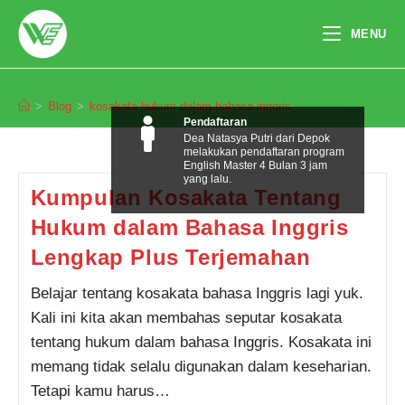
Skip
to
MENU
content
kosakata hukum dalam bahasa inggris
>
Blog
>
kosakata hukum dalam bahasa inggris
Pendaftaran
Dea Natasya Putri dari Depok
melakukan pendaftaran program
English Master 4 Bulan 3 jam
yang lalu.
Kumpulan Kosakata Tentang
Hukum dalam Bahasa Inggris
Lengkap Plus Terjemahan
Belajar tentang kosakata bahasa Inggris lagi yuk.
Kali ini kita akan membahas seputar kosakata
tentang hukum dalam bahasa Inggris. Kosakata ini
memang tidak selalu digunakan dalam keseharian.
Tetapi kamu harus…