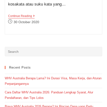
kosakata atau suku kata yang…
Bikin
Continue Reading
Kosakata
Post
30 October 2020
Makin
published:
Berlimpah,
Pelajari
Kosakata
Bahasa
Inggris
Tentang
Bank
Ini
Yuk!
Recent Posts
WHV Australia Berapa Lama? Ini Durasi Visa, Masa Kerja, dan Aturan
Perpanjangannya
Cara Daftar WHV Australia 2026: Panduan Lengkap Syarat, Alur
Pendaftaran, dan Tips Lolos
Biaya WHV Australia 2026 Berapa? Ini Rincian Dana yang Perlu