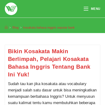
Skip
to
MENU
content
kosakata bahasa inggris seputar bank
>
Blog
>
kosakata bahasa inggris seputar bank
Pendaftaran
Afifah Nadyah Prawita dari
Tasikmalaya melakukan
pendaftaran program Integrated
Speaking 2 Bulan 5 jam yang
lalu.
Bikin Kosakata Makin
Berlimpah, Pelajari Kosakata
Bahasa Inggris Tentang Bank
Ini Yuk!
Sudah tau kan jika kosakata atau vocabulary
menjadi salah satu dasar untuk bisa meningkatkan
kemampuan berbahasa Inggris? Untuk menyusun
suatu kalimat tentu kamu membutuhkan beberapa