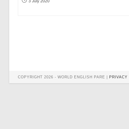
Post
3 July 2020
Penggunaan
published:
Kata
LIKE
Dalam
Bahasa
Inggris
COPYRIGHT 2026 - WORLD ENGLISH PARE |
PRIVACY