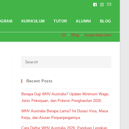
OGRAM
KURIKULUM
TUTOR
ALUMNI
BLOG
>
Blog
>
fungsi kata Like
Pendaftaran
Mega Aulia Putri dari Cianjur
melakukan pendaftaran program
Integrated Speaking 2 Bulan 6
jam yang lalu.
Recent Posts
Berapa Gaji WHV Australia? Update Minimum Wage,
Jenis Pekerjaan, dan Potensi Penghasilan 2026
WHV Australia Berapa Lama? Ini Durasi Visa, Masa
Kerja, dan Aturan Perpanjangannya
Cara Daftar WHV Australia 2026: Panduan Lengkap