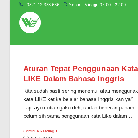
Skip
0821 12 333 666
Senin - Minggu 07:00 - 22:00
to
content
fungsi kata Like
Aturan Tepat Penggunaan Kat
LIKE Dalam Bahasa Inggris
Kita sudah pasti sering menemui atau mengguna
kata LIKE ketika belajar bahasa Inggris kan ya?
Tapi ayo coba ngaku deh, sudah beneran paham
belum sih sama penggunaan kata Like dalam…
Aturan
Continue Reading
Tepat