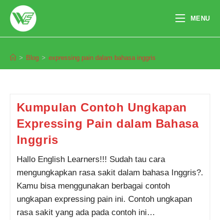
Skip
to
MENU
content
expressing pain dalam bahasa inggris
>
Blog
>
expressing pain dalam bahasa inggris
Pendaftaran
M. Razi Alghifary dari Pekanbaru
melakukan pendaftaran program
Integrated Speaking 1 Bulan 10
jam yang lalu.
Kumpulan Contoh Ungkapan
Expressing Pain dalam Bahasa
Inggris
Hallo English Learners!!! Sudah tau cara
mengungkapkan rasa sakit dalam bahasa Inggris?.
Kamu bisa menggunakan berbagai contoh
ungkapan expressing pain ini. Contoh ungkapan
rasa sakit yang ada pada contoh ini…