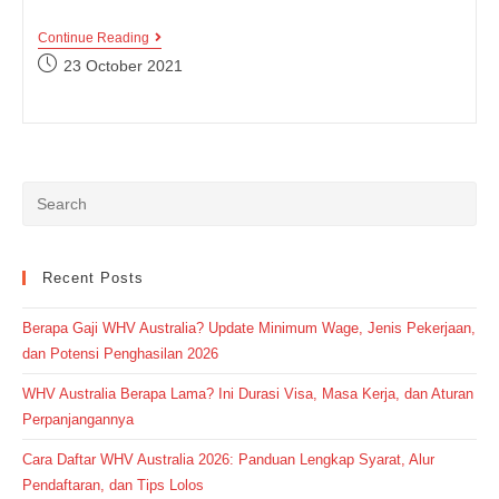
50+
Continue Reading
Sinonim
Post
23 October 2021
Kata
published:
Sifat
Bahasa
Inggris
(Adjective)
Lengkap
Beserta
Terjemahan!
Recent Posts
Berapa Gaji WHV Australia? Update Minimum Wage, Jenis Pekerjaan,
dan Potensi Penghasilan 2026
WHV Australia Berapa Lama? Ini Durasi Visa, Masa Kerja, dan Aturan
Perpanjangannya
Cara Daftar WHV Australia 2026: Panduan Lengkap Syarat, Alur
Pendaftaran, dan Tips Lolos