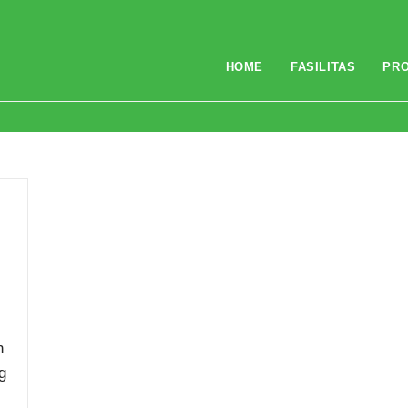
HOME
FASILITAS
PR
n
g