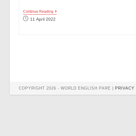
Kumpulan
Continue Reading
Contoh
Post
11 April 2022
Report
published:
Text
Tentang
Animals
Lengkap
Beserta
Terjemahannya
COPYRIGHT 2026 - WORLD ENGLISH PARE |
PRIVACY