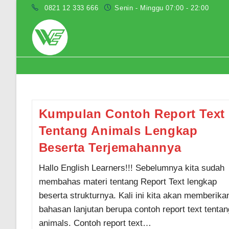
Skip
0821 12 333 666
Senin - Minggu 07:00 - 22:00
to
content
contoh report text tentang animals
Kumpulan Contoh Report Text
Tentang Animals Lengkap
Beserta Terjemahannya
Hallo English Learners!!! Sebelumnya kita sudah
membahas materi tentang Report Text lengkap
beserta strukturnya. Kali ini kita akan memberika
bahasan lanjutan berupa contoh report text tentan
animals. Contoh report text…