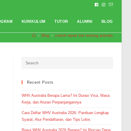
OGRAM
KURIKULUM
TUTOR
ALUMNI
BLOG
>
Blog
>
contoh report text tentang animals
Pendaftaran
M. Kahfi dari Depok melakukan
pendaftaran program Integrated
Speaking 1 Bulan 6 jam yang
lalu.
Recent Posts
WHV Australia Berapa Lama? Ini Durasi Visa, Masa
Kerja, dan Aturan Perpanjangannya
Cara Daftar WHV Australia 2026: Panduan Lengkap
Syarat, Alur Pendaftaran, dan Tips Lolos
Biaya WHV Australia 2026 Berapa? Ini Rincian Dana