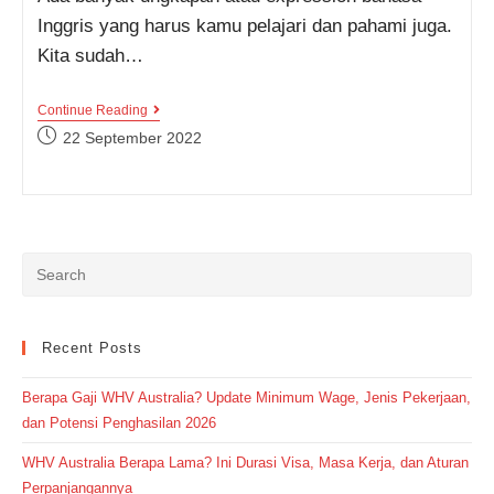
Inggris yang harus kamu pelajari dan pahami juga.
Kita sudah…
Kumpulan
Continue Reading
Contoh
Post
22 September 2022
Expressing
published:
And
Responding
Doubt
(Ungkapan
Keraguan
Dalam
Bahasa
Inggris)
Recent Posts
Berapa Gaji WHV Australia? Update Minimum Wage, Jenis Pekerjaan,
dan Potensi Penghasilan 2026
WHV Australia Berapa Lama? Ini Durasi Visa, Masa Kerja, dan Aturan
Perpanjangannya