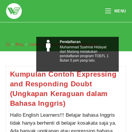
Skip
to
MENU
content
contoh expressing and responding
doubt
Pendaftaran
>
Blog
>
contoh expressing and responding doubt
Muhammad Syahrial Hidayat
dari Malang melakukan
pendaftaran program TOEFL 1
Bulan 5 jam yang lalu.
Kumpulan Contoh Expressing
and Responding Doubt
(Ungkapan Keraguan dalam
Bahasa Inggris)
Hallo English Learners!!! Belajar bahasa Inggris
tidak hanya berhenti di belajar kosakata saja ya.
Ada banyak ungkapan atau expression bahasa