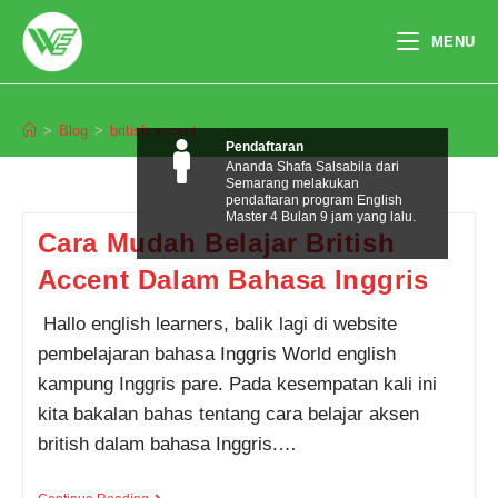
Skip
to
MENU
content
british accent
>
Blog
>
british accent
Pendaftaran
Ananda Shafa Salsabila dari
Semarang melakukan
pendaftaran program English
Master 4 Bulan 9 jam yang lalu.
Cara Mudah Belajar British
Accent Dalam Bahasa Inggris
Hallo english learners, balik lagi di website
pembelajaran bahasa Inggris World english
kampung Inggris pare. Pada kesempatan kali ini
kita bakalan bahas tentang cara belajar aksen
british dalam bahasa Inggris.…